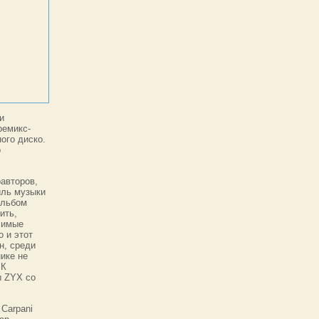
и
ремикс-
ого диско.
о
оавторов,
иль музыки
альбом
ить,
чимые
о и этот
н, среди
ике не
 К
ы ZYX со
 Carpani