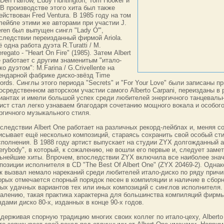
 Den Harrow, Eddy Huntington, Tom Hooker и
 В производстве этого хита был также
ействован Fred Ventura. В 1985 году на том
лейбле этими же авторами при участии J.
leren был выпущен сингл "Lady O'",
следствии переизданный фирмой Ariola.
 одна работа дуэта R.Turatti / M.
eregato - "Heart On Fire" (1985). Затем Albert
 работает с другим знаменитым "итало-
ко дуэтом": M.Farina / G.Crivellente на
ендарной фабрике диско-звёзд Time
ords. Синглы этого периода "Secrets" и "For Your Love" были записаны пр
осредственном авторском участии самого Alberto Carpani, переизданы в 
иантах и имели большой успех среди любителей энергичного танцевальн
ист стал легко узнаваем благодаря сочетанию мощного вокала и особог
ргичного музыкального стиля.
следствии Albert One работает на различных рекорд-лейблах и, меняя с
исывает ещё несколько композиций, стараясь сохранить свой особый ст
сполнения. В 1988 году артист выпускает на студии ZYX долгожданный 
erybody", в который, к сожалению, не вошли его первые и, следует замет
ьнейшие хиты. Впрочем, впоследствии ZYX включила все наиболее зна
позиции исполнителя в CD "The Best Of Albert One" (ZYX 20469-2). Однак
к вызвал немало нареканий среди любителей итало-диско по ряду причи
орых отмечается спорный порядок песен в компиляции и наличие в сборн
ых удачных вариантов тех или иных композиций с синглов исполнителя.
алению, такая практика характерна для большинства компиляций фирм
здами диско 80-х, изданных в конце 90-х годов.
держивая спорную традицию многих своих коллег по итало-цеху, Alberto