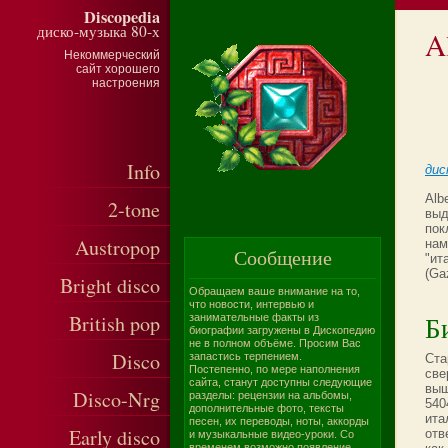
Discopedia
диско-музыка 80-х
A
Некоммерческий
сайт хорошего
настроения
Info
дис
Alb
2-tone
выд
пок
Austropop
нам
Сообщение
"ит
(Ga
Bright disco
Обращаем ваше внимание на то,
что новости, интервью и
British pop
Б
занимательные факты из
биографии загружены в Дископедию
не в полном объёме. Просим Вас
Disco
запастись терпением.
Ста
Постепенно, по мере наполнения
све
сайта, станут доступны следующие
выш
Disco-Nrg
разделы: рецензии на альбомы,
540
дополнительные фото, тексты
ита
песен, их переводы, ноты, аккорды
Early disco
отв
и музыкальные видео-уроки. Со
временем возможно появление