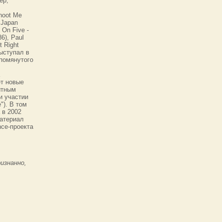
ер,
Shoot Me
n Japan
 On Five -
86), Paul
t Right
выступал в
упомянутого
ет новые
ытным
и участии
e"). В том
 в 2002
материал
nce-проекта
изнанно,