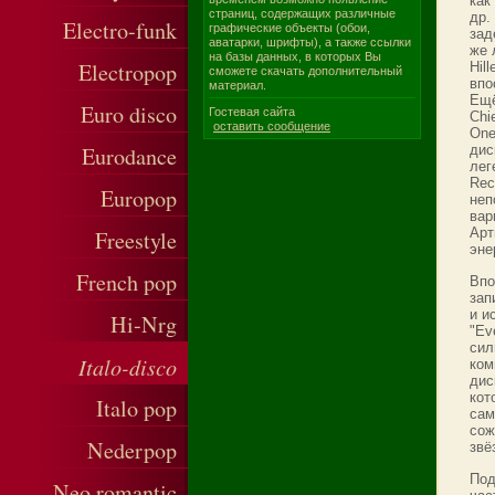
как
страниц, содержащих различные
др.
Electro-funk
графические объекты (обои,
зад
аватарки, шрифты), а также ссылки
же 
на базы данных, в которых Вы
Electropop
Hil
сможете скачать дополнительный
впо
материал.
Ещё
Euro disco
Гостевая сайта
Chi
оставить сообщение
One
Eurodance
дис
лег
Rec
Europop
неп
вар
Арт
Freestyle
эне
French pop
Впо
зап
и и
Hi-Nrg
"Ev
сил
Italo-disco
ком
дис
кот
Italo pop
сам
сож
Nederpop
звё
Под
Neo romantic