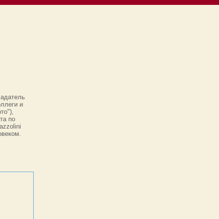
ладатель
оллеги и
то"),
та по
zzolini
овеком.