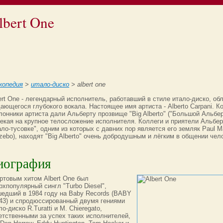
lbert One
копедия
>
итало-диско
> albert one
ert One - легендарный исполнитель, работавший в стиле итало-диско, об
ающегося глубокого вокала. Настоящее имя артиста - Alberto Carpani. К
лонники артиста дали Альберту прозвище "Big Alberto" ("Большой Альбер
екая на крупное телосложение исполнителя. Коллеги и приятели Альбер
ало-тусовке", одним из которых с давних пор является его земляк Paul Ma
zebo), находят "Big Alberto" очень добродушным и лёгким в общении чел
иография
ртовым хитом Albert One был
рхпопулярный сингл "Turbo Diesel",
едший в 1984 году на Baby Records (BABY
43) и спродюссированный двумя гениями
ло-диско R.Turatti и M. Chieregato,
етственными за успех таких исполнителей,