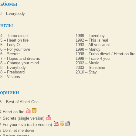
ьбомы
8 – Everybody
нглы
4 – Turbo diesel
1989 – Loverboy
5 – Heart on fire
1992 – This is real
5 – Lady O'
1993 – All you want
6 – For your love
1998 – Mandy
6 – Secrets
1998 – Turbo diesel / Heart on fire
7 – Hopes and dreams
1999 – I care 4 you
8 – Change your mind
2002 – Music
8 – Everybody
2003 – Sunshine
8 – Freeboard
2010 – Stay
8 – Visions
орники
8 – Best of Albert One
Heart on fire
Secrets (single version)
For your love (radio version)
Don't let me down