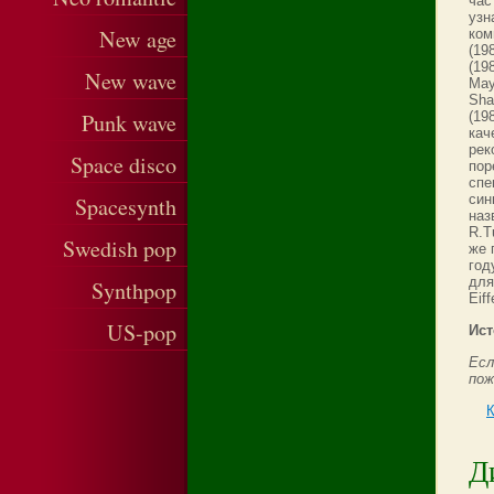
час
узн
New age
ком
(19
(19
New wave
May
Sha
Punk wave
(19
кач
рек
Space disco
пор
спе
син
Spacesynth
наз
R.T
Swedish pop
же 
год
для
Synthpop
Eiff
US-pop
Ист
Есл
пож
Д