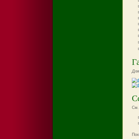
Г
Для
С
См.
Пох