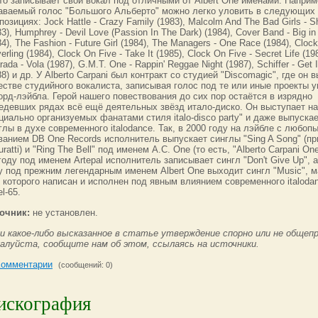
то записывает свой вокал под отличными от Albert One именами. Наприм
аваемый голос "Большого Альберто" можно легко уловить в следующих
позициях: Jock Hattle - Crazy Family (1983), Malcolm And The Bad Girls - 
83), Humphrey - Devil Love (Passion In The Dark) (1984), Cover Band - Big i
84), The Fashion - Future Girl (1984), The Managers - One Race (1984), Clock
erling (1984), Clock On Five - Take It (1985), Clock On Five - Secret Life (19
rada - Vola (1987), G.M.T. One - Rappin' Reggae Night (1987), Schiffer - Get I
88) и др. У Alberto Carpani был контракт со студией "Discomagic", где он 
естве студийного вокалиста, записывая голос под те или иные проекты 
орд-лэйбла. Герой нашего повествования до сих пор остаётся в изрядно
едевших рядах всё ещё деятельных звёзд итало-диско. Он выступает на
циально организуемых фанатами стиля italo-disco party" и даже выпуска
глы в духе современного italodance. Так, в 2000 году на лэйбле с любоп
ванием DB One Records исполнитель выпускает синглы "Sing A Song" (пр
uratti) и "Ring The Bell" под именем A.C. One (то есть, "Alberto Carpani On
году под именем Artepal исполнитель записывает сингл "Don't Give Up", а
у под прежним легендарным именем Albert One выходит сингл "Music", 
 которого написан и исполнен под явным влиянием современного italoda
el-65.
очник:
не установлен.
и какое-либо высказанное в статье утверждение спорно или не общепр
алуйста, сообщите нам об этом, ссылаясь на источники.
Комментарии
(сообщений: 0)
искография