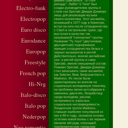
фирмы грамзаписи "Ту-тоун
рекордс". Лейбл "2-Tone" был
Electro-funk
создан руководителем группы в
стиле ска Specials Джерри Дэммерс
лишь для реализации музыки
Electropop
своего коллектива. Этот ансамбль,
возникший в 1977 году в Ковентри,
встал на ноги после сотрудничества
Euro disco
с Clash в гастрольном турне, где
выступал в качестве так
называемой "саппортинг"-группы.
Eurodance
Название "Ту-тоун" (двутоновая,
двухцветная) подчеркивало
принцип сотрудничества белых и
Europop
черных музыкантов в реггей.
Действительно, многие английские
ска– и реггей-группы и сами
Freestyle
Specials, имели смешанный состав.
Помимо Specials, Джерри Дэммерс
French pop
стал записывать такие ансамбли,
как Selecter, Beat, Bodysearchers и
Madness. Их песни были
Hi-Nrg
ориентированы во многом на
социальную молодежную тематику,
на проблемы жизни аутсайдеров в
Italo-disco
каменных джунглях, безработицу
среди молодежи, расизм,
нетерпимость взрослых,
Italo pop
социальную несправедливость.
Лондонская группа Madness,
ставшая наиболее популярной из
Nederpop
них в 80-е годы, заложила основы
эстетики новой волны с ее черным
юмором абсурда, клоунадой,
Neo romantic
трагикомическим городским