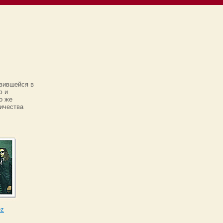
явившейся в
ю и
о же
ничества
ez