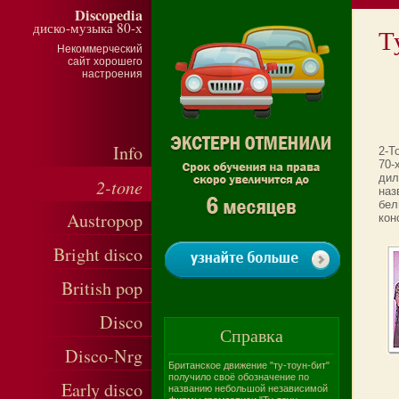
Discopedia
диско-музыка 80-х
Т
Некоммерческий
сайт хорошего
настроения
Info
2-T
70-
дил
2-tone
наз
бел
Austropop
кон
Bright disco
British pop
Disco
Справка
Disco-Nrg
Британское движение "ту-тоун-бит"
получило своё обозначение по
Early disco
названию небольшой независимой