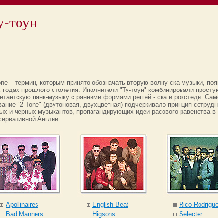
у-тоун
one – термин, которым принято обозначать вторую волну ска-музыки, по
х годах прошлого столетия. Иполнители "Ту-тоун" комбинировали просту
етантскую панк-музыку с ранними формами реггей - ска и рокстеди. Сам
вание "2-Tone" (двутоновая, двухцветная) подчеркивало принцип сотруд
ых и черных музыкантов, пропагандирующих идеи расового равенства в
сервативной Англии.
Apollinaires
English Beat
Rico Rodrigu
Bad Manners
Higsons
Selecter