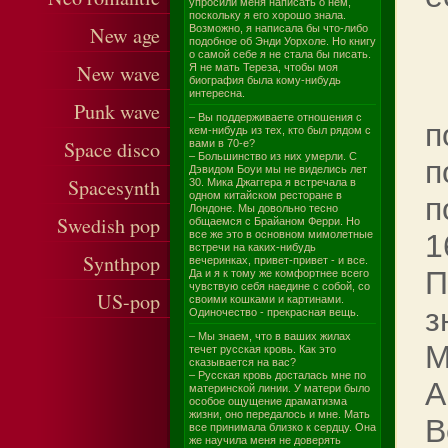
упросили меня написать о нем,
поскольку я его хорошо знала.
New age
Возможно, я написала бы что-либо
подобное об Энди Уорхоле. Но книгу
о самой себе я не стала бы писать.
New wave
Я не мать Тереза, чтобы моя
биография была кому-нибудь
интересна.
Punk wave
– Вы поддерживаете отношения с
п
кем-нибудь из тех, кто был рядом с
Space disco
вами в 70-е?
– Большинство из них умерли. С
п
Дэвидом Боуи мы не виделись лет
Spacesynth
30. Мика Джаггера я встречала в
одном китайском ресторане в
п
Лондоне. Мы довольно тесно
Swedish pop
общаемся с Брайаном Ферри. Но
все же это в основном мимолетные
1
встречи на каких-нибудь
Synthpop
вечеринках, привет-привет - и все.
П
Да и я к тому же комфортнее всего
чувствую себя наедине с собой, со
US-pop
своими кошками и картинами.
з
Одиночество - прекрасная вещь.
– Мы знаем, что в ваших жилах
М
течет русская кровь. Как это
сказывается на вас?
– Русская кровь досталась мне по
А
материнской линии. У матери было
особое ощущение драматизма
жизни, оно передалось и мне. Мать
В
все принимала близко к сердцу. Она
же научила меня не доверять