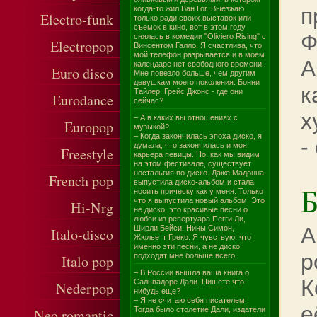
п
когда-то жил Ван Гог. Выезжаю
Electro-funk
только ради своих выставок или
съемок в кино, вот в этом году
Ф
снялась в комедии "Oliviero Rising" с
Electropop
Винсентом Галло. Я счастлива, что
мой телефон разрывается и в моем
А
календаре нет свободного времени.
Euro disco
Мне повезло больше, чем другим
девушкам моего поколения. Бонни
к
Тайлер, Грейс Джонс - где они
Eurodance
сейчас?
х
– А в каких вы отношениях с
Europop
музыкой?
– Когда закончилась эпоха диско, я
-
думала, что закончилась и моя
Freestyle
карьера певицы. Но, как мы видим
на этом фестивале, существует
ностальгия по диско. Даже Мадонна
French pop
выпустила диско-альбом и стала
Б
носить прическу как у меня. Только
что я выпустила новый альбом. Это
Hi-Nrg
не диско, это красивые песни о
любви из репертуара Пегги Ли,
А
Ширли Бейси, Нины Симон,
Italo-disco
Жюльетт Греко. Я чувствую, что
именно эти песни, а не диско
р
подходят мне больше всего.
Italo pop
– В России вышла ваша книга о
К
Сальвадоре Дали. Пишете что-
Nederpop
нибудь еще?
– Я не считаю себя писателем.
е
Тогда было столетие Дали, издатели
Neo romantic