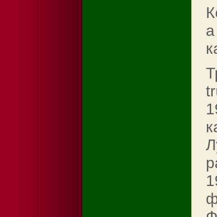
К
a
к
Т
t
1
к
Л
p
1
ф
Ф