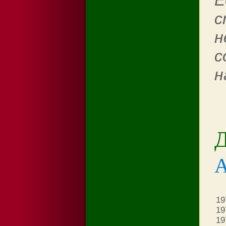
Е
с
н
с
н
Д
19
19
19