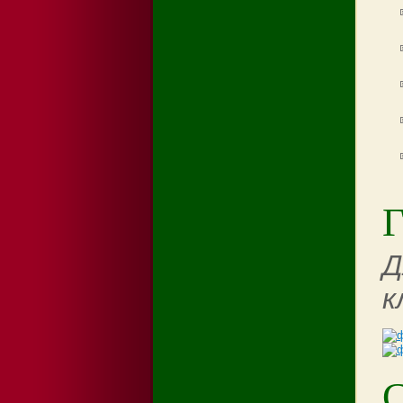
Г
Д
к