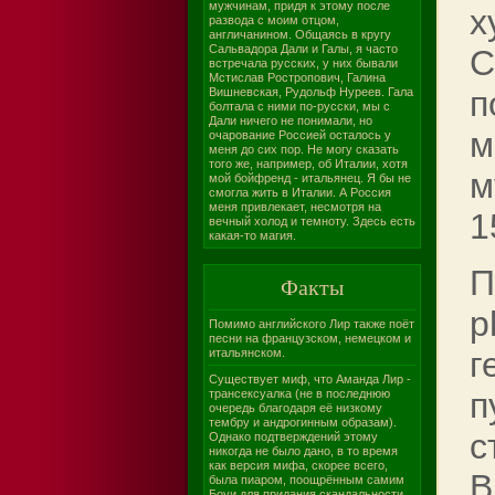
мужчинам, придя к этому после
х
развода с моим отцом,
англичанином. Общаясь в кругу
Сальвадора Дали и Галы, я часто
С
встречала русских, у них бывали
Мстислав Ростропович, Галина
п
Вишневская, Рудольф Нуреев. Гала
болтала с ними по-русски, мы с
Дали ничего не понимали, но
м
очарование Россией осталось у
меня до сих пор. Не могу сказать
того же, например, об Италии, хотя
м
мой бойфренд - итальянец. Я бы не
смогла жить в Италии. А Россия
меня привлекает, несмотря на
1
вечный холод и темноту. Здесь есть
какая-то магия.
П
Факты
p
Помимо английского Лир также поёт
песни на французском, немецком и
г
итальянском.
Существует миф, что Аманда Лир -
п
трансексуалка (не в последнюю
очередь благодаря её низкому
тембру и андрогинным образам).
с
Однако подтверждений этому
никогда не было дано, в то время
как версия мифа, скорее всего,
В
была пиаром, поощрённым самим
Боуи для придания скандальности