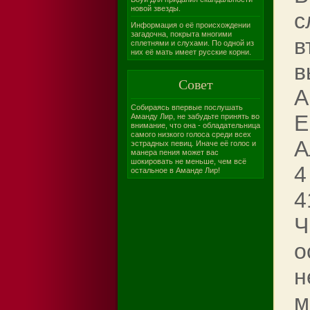
новой звезды.
с
Информация о её происхождении
загадочна, покрыта многими
в
сплетнями и слухами. По одной из
них её мать имеет русские корни.
в
Совет
А
Cобираясь впервые послушать
Е
Аманду Лир, не забудьте принять во
внимание, что она - обладательница
самого низкого голоса среди всех
А
эстрадных певиц. Иначе её голос и
манера пения может вас
шокировать не меньше, чем всё
4
остальное в Аманде Лир!
4
Ч
о
н
м