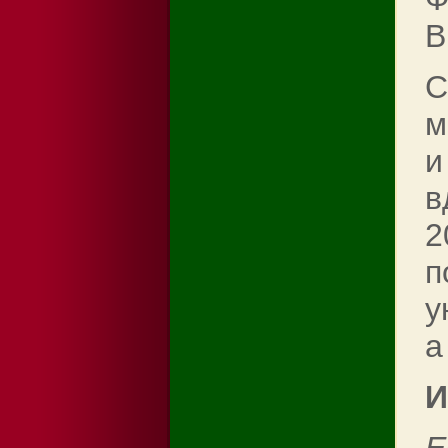
В
С
м
и
в
2
п
у
а
И