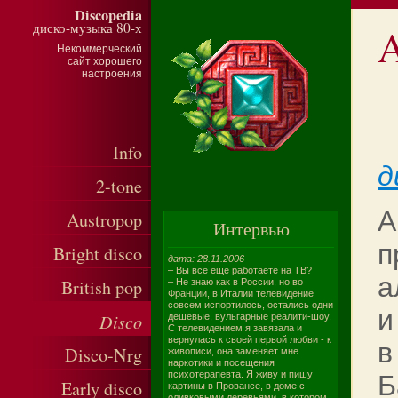
Discopedia
диско-музыка 80-х
A
Некоммерческий
сайт хорошего
настроения
Info
д
2-tone
A
Austropop
Интервью
п
Bright disco
дата: 28.11.2006
– Вы всё ещё работаете на ТВ?
а
British pop
– Не знаю как в России, но во
Франции, в Италии телевидение
совсем испортилось, остались одни
и
Disco
дешевые, вульгарные реалити-шоу.
С телевидением я завязала и
вернулась к своей первой любви - к
в
Disco-Nrg
живописи, она заменяет мне
наркотики и посещения
психотерапевта. Я живу и пишу
Б
Early disco
картины в Провансе, в доме с
оливковыми деревьями, в котором