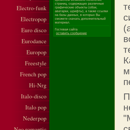
т
страниц, содержащих различные
Electro-funk
графические объекты (обои,
аватарки, шрифты), а также ссылки
с
на базы данных, в которых Вы
Electropop
сможете скачать дополнительный
материал.
(
Euro disco
Гостевая сайта
оставить сообщение
в
Eurodance
т
Europop
К
Freestyle
м
French pop
п
Hi-Nrg
П
Italo-disco
н
Italo pop
"
Nederpop
с
Neo romantic