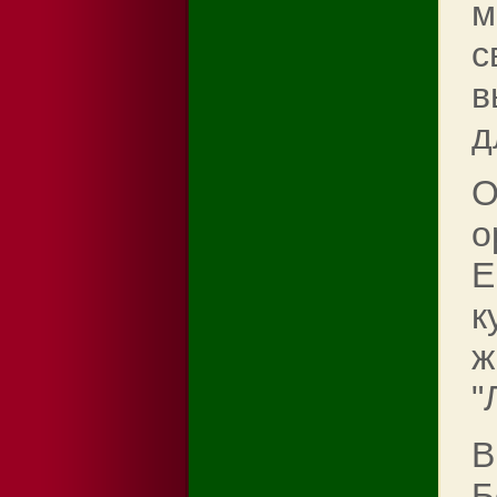
м
с
в
д
О
о
Е
к
ж
"
В
Б