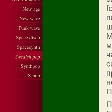
f
New age
п
New wave
ш
Punk wave
М
Space disco
м
Spacesynth
ч
Swedish pop
с
Synthpop
п
US-pop
н
П
П