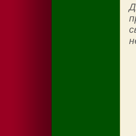
Д
п
с
н