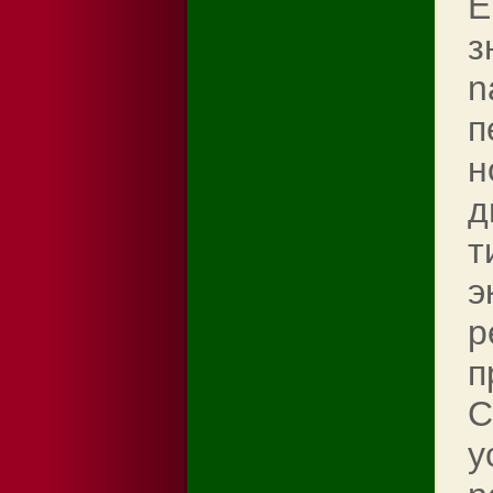
Е
з
n
п
н
д
т
э
р
п
С
у