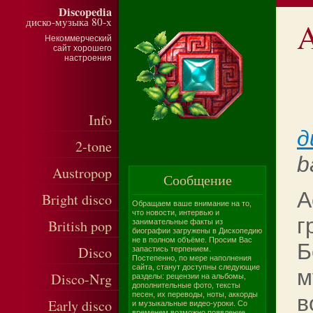
Discopedia
диско-музыка 80-х
A
Некоммерческий
сайт хорошего
настроения
Info
д
2-tone
b
Austropop
Сообщение
A
Bright disco
Обращаем ваше внимание на то,
что новости, интервью и
г
British pop
занимательные факты из
биографии загружены в Дископедию
не в полном объёме. Просим Вас
Б
Disco
запастись терпением.
Постепенно, по мере наполнения
сайта, станут доступны следующие
м
Disco-Nrg
разделы: рецензии на альбомы,
дополнительные фото, тексты
песен, их переводы, ноты, аккорды
в
Early disco
и музыкальные видео-уроки. Со
временем возможно появление