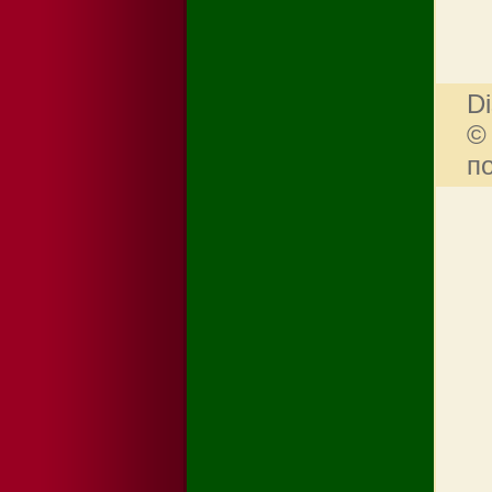
Di
©
п