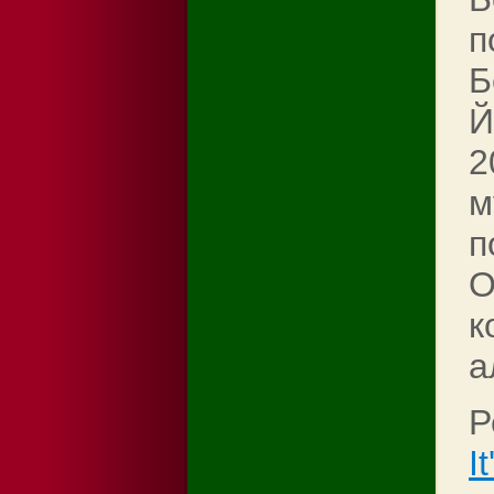
п
Б
Й
2
м
п
О
к
а
Р
I