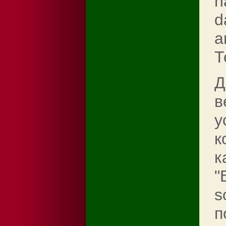
n
d
a
Т
Д
в
у
к
к
"
s
п