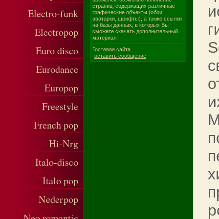
и
страниц, содержащих различные
Electro-funk
графические объекты (обои,
аватарки, шрифты), а также ссылки
г
на базы данных, в которых Вы
Electropop
сможете скачать дополнительный
материал.
S
Euro disco
Гостевая сайта
оставить сообщение
с
Eurodance
о
Europop
и
Freestyle
М
French pop
п
Hi-Nrg
п
Italo-disco
х
Italo pop
п
Nederpop
р
Neo romantic