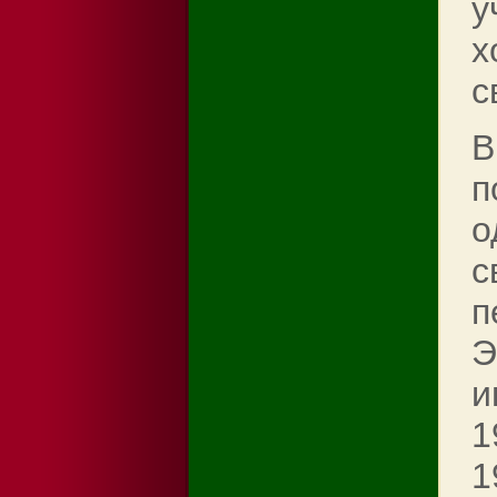
у
х
с
В
п
о
с
п
Э
и
1
1