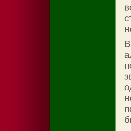
в
с
н
В
а
п
з
о
н
п
б