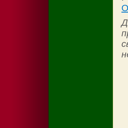
O
Д
п
с
н