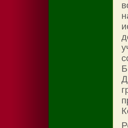
в
н
и
д
у
с
Б
Д
г
п
К
Р