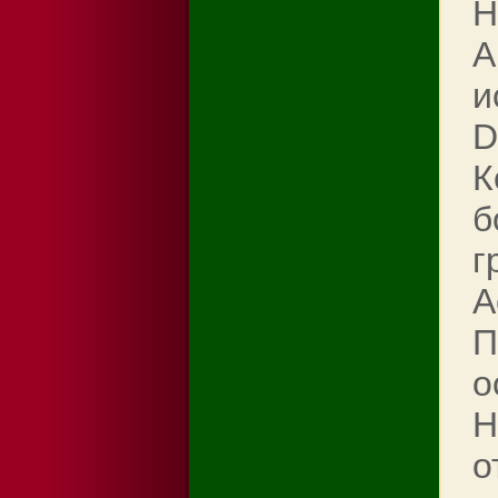
Н
A
и
D
К
б
г
А
П
о
Н
о