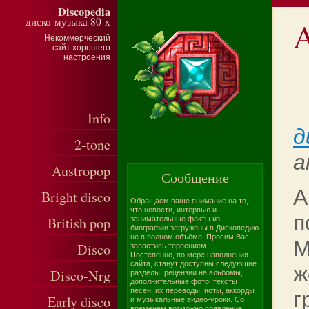
Discopedia
диско-музыка 80-х
A
Некоммерческий
сайт хорошего
настроения
Info
д
2-tone
a
Austropop
Сообщение
A
Bright disco
Обращаем ваше внимание на то,
что новости, интервью и
п
British pop
занимательные факты из
биографии загружены в Дископедию
не в полном объёме. Просим Вас
М
Disco
запастись терпением.
Постепенно, по мере наполнения
сайта, станут доступны следующие
ж
Disco-Nrg
разделы: рецензии на альбомы,
дополнительные фото, тексты
песен, их переводы, ноты, аккорды
г
Early disco
и музыкальные видео-уроки. Со
временем возможно появление