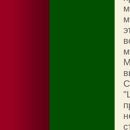
м
м
э
в
м
M
в
С
"
п
н
с