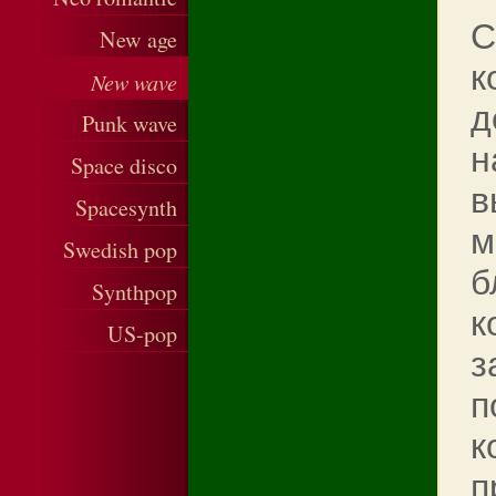
С
New age
к
New wave
д
Punk wave
н
Space disco
в
Spacesynth
м
Swedish pop
б
Synthpop
к
US-pop
з
п
к
п