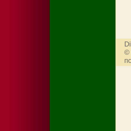
Di
©
п