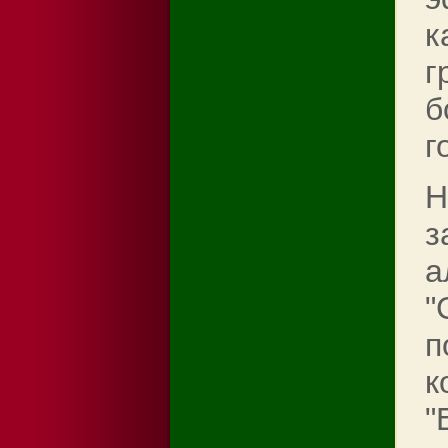
к
г
б
г
Н
з
а
"
п
к
"