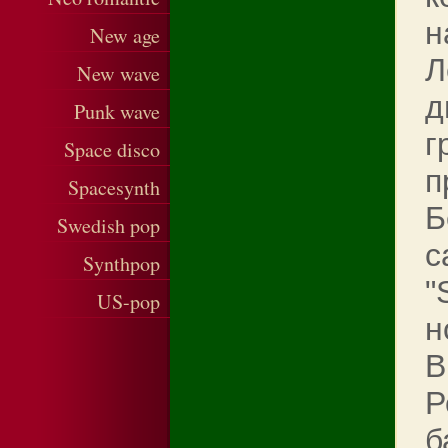
н
New age
Л
New wave
д
Punk wave
г
Space disco
п
Spacesynth
Б
Swedish pop
с
Synthpop
"
US-pop
н
В
Р
б