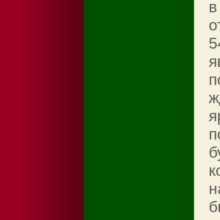
в
о
5
я
п
ж
я
п
б
к
н
б