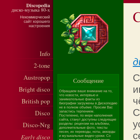
Discopedia
диско-музыка 80-х
C
Некоммерческий
сайт хорошего
настроения
Info
д
2-tone
C
Austropop
Сообщение
и
Bright disco
Обращаем ваше внимание на то,
что новости, интервью и
ч
British pop
занимательные факты из
биографии загружены в Дископедию
не в полном объёме. Просим Вас
C
Disco
запастись терпением.
Постепенно, по мере наполнения
сайта, станут доступны следующие
у
Disco-Nrg
разделы: рецензии на альбомы,
дополнительные фото, тексты
песен, их переводы, ноты, аккорды
с
Early disco
и музыкальные видео-уроки. Со
временем возможно появление