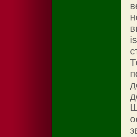
в
н
в
i
с
Т
п
д
д
Ш
о
з