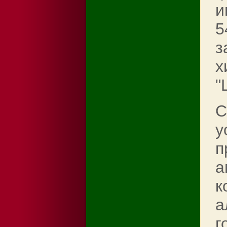
и
5
з
х
"
С
y
п
а
к
а
г