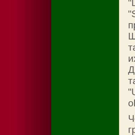
"
"
п
Ш
т
и
Д
т
"
o
Ч
г