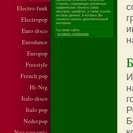
с
страниц, содержащих различные
Electro-funk
графические объекты (обои,
аватарки, шрифты), а также ссылки
г
на базы данных, в которых Вы
Electropop
сможете скачать дополнительный
материал.
и
Euro disco
Гостевая сайта
оставить сообщение
н
Eurodance
Europop
Б
Freestyle
И
French pop
н
Hi-Nrg
г
Italo-disco
Р
Italo pop
Б
Nederpop
к
Neo romantic