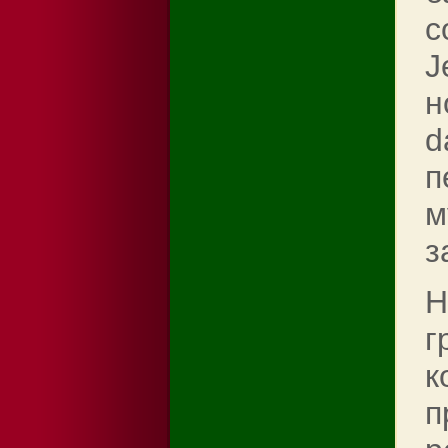
с
J
н
d
п
м
з
Н
г
к
п