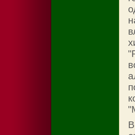
о
н
в
х
"
в
а
п
к
"
В