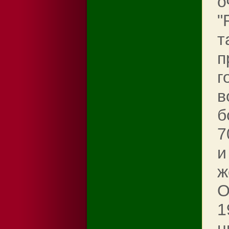
о
"
т
п
г
в
б
7
и
ж
О
1
н