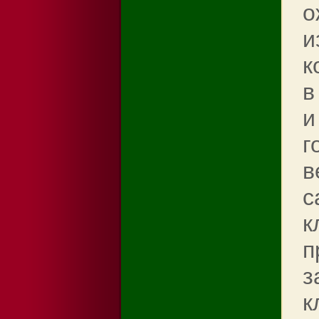
о
и
к
в
и
г
в
с
к
п
з
к