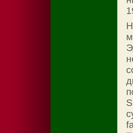
1
Н
м
Э
н
с
д
п
S
с
f