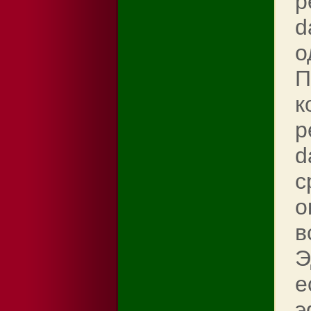
р
d
о
П
к
р
d
с
о
в
Э
е
э