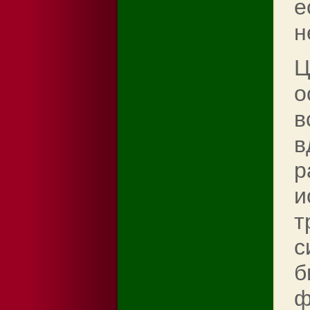
е
н
Ц
о
в
в
р
и
т
с
б
ф