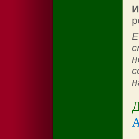
И
р
Е
с
н
с
н
Д