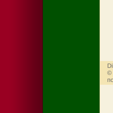
Di
©
п