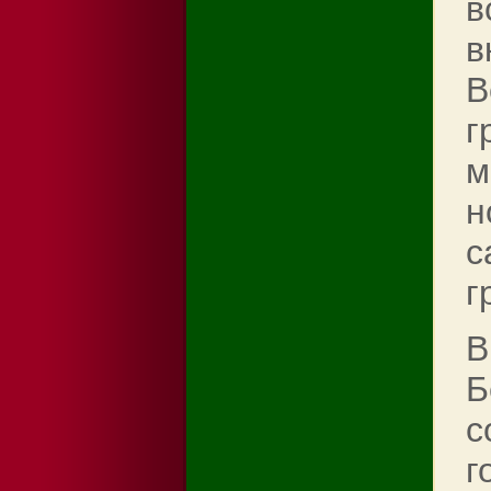
в
в
В
г
м
н
с
г
В
Б
с
г