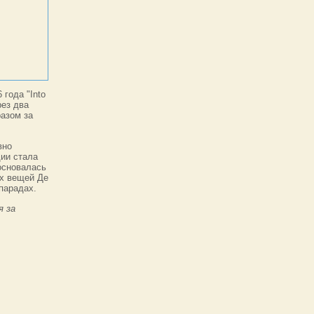
 года "Into
рез два
разом за
вно
дии стала
основалась
их вещей Де
парадах.
я за