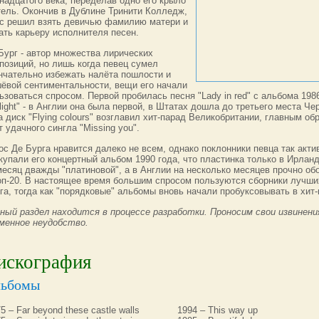
надцатого века, переделав одно его крыло
тель. Окончив в Дублине Тринити Колледж,
с решил взять девичью фамилию матери и
ать карьеру исполнителя песен.
Бург - автор множества лирических
позиций, но лишь когда певец сумел
нчательно избежать налёта пошлости и
ёвой сентиментальности, вещи его начали
ьзоваться спросом. Первой пробилась песня "Lady in red" с альбома 1986
 light" - в Англии она была первой, в Штатах дошла до третьего места Че
а диск "Flying colours" возглавил хит-парад Великобритании, главным об
т удачного сингла "Missing you".
ос Де Бурга нравится далеко не всем, однако поклонники певца так акти
купали его концертный альбом 1990 года, что пластинка только в Ирлан
месяц дважды "платиновой", а в Англии на несколько месяцев прочно об
оп-20. В настоящее время большим спросом пользуются сборники лучш
га, тогда как "порядковые" альбомы вновь начали пробуксовывать в хит-
ный раздел находится в процессе разработки. Проносим свои извинени
менное неудобство.
искография
ьбомы
5 – Far beyond these castle walls
1994 – This way up