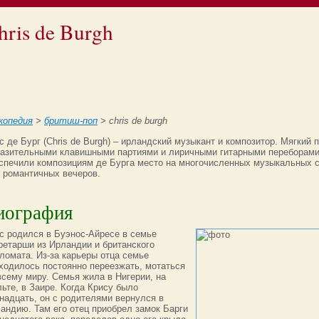
hris de Burgh
копедия
>
бритиш-поп
> chris de burgh
с де Бург (Chris de Burgh) – ирландский музыкант и композитор. Мягкий п
азительными клавишными партиями и лиричными гитарными переборами
спечили композициям де Бурга место на многочисленных музыкальных 
 романтичных вечеров.
иография
с родился в Буэнос-Айресе в семье
ретарши из Ирландии и британского
ломата. Из-за карьеры отца семье
ходилось постоянно переезжать, мотаться
всему миру. Семья жила в Нигерии, на
ьте, в Заире. Когда Крису было
надцать, он с родителями вернулся в
андию. Там его отец приобрел замок Барги