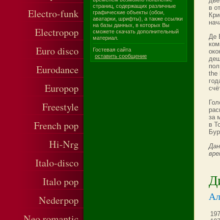
две
страниц, содержащих различные
в о
Electro-funk
графические объекты (обои,
Кри
аватарки, шрифты), а также ссылки
нач
на базы данных, в которых Вы
Electropop
сможете скачать дополнительный
Де 
материал.
ком
Euro disco
Гостевая сайта
око
оставить сообщение
деш
пол
Eurodance
the
год
Europop
счё
Гол
Freestyle
рас
за 
French pop
в Т
Бур
Hi-Nrg
Дан
вре
Italo-disco
Д
Italo pop
Ал
Nederpop
197
Neo romantic