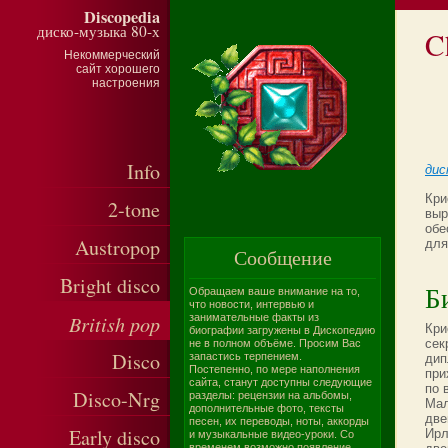
Discopedia
диско-музыка 80-х
C
Некоммерческий
сайт хорошего
настроения
Info
дис
Кри
2-tone
выр
обе
Austropop
для
Сообщение
Bright disco
Б
Обращаем ваше внимание на то,
что новости, интервью и
British pop
занимательные факты из
Кри
биографии загружены в Дископедию
сек
не в полном объёме. Просим Вас
Disco
запастись терпением.
дип
Постепенно, по мере наполнения
при
сайта, станут доступны следующие
по 
Disco-Nrg
разделы: рецензии на альбомы,
Мал
дополнительные фото, тексты
две
песен, их переводы, ноты, аккорды
Early disco
Ирл
и музыкальные видео-уроки. Со
временем возможно появление