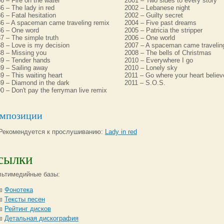
6 – Fire on the water
2001 – Two sides to every story
6 – The lady in red
2002 – Lebanese night
6 – Fatal hesitation
2002 – Guilty secret
6 – A spaceman came traveling remix
2004 – Five past dreams
6 – One word
2005 – Patricia the stripper
7 – The simple truth
2006 – One world
8 – Love is my decision
2007 – A spaceman came travelin
8 – Missing you
2008 – The bells of Christmas
9 – Tender hands
2010 – Everywhere I go
9 – Sailing away
2010 – Lonely sky
9 – This waiting heart
2011 – Go where your heart believ
9 – Diamond in the dark
2011 – S.O.S.
0 – Don't pay the ferryman live remix
мпозиции
Рекомендуется к прослушиванию:
Lady in red
сылки
ьтимедийные базы:
Фонотека
Тексты песен
Рейтинг дисков
Детальная дискография