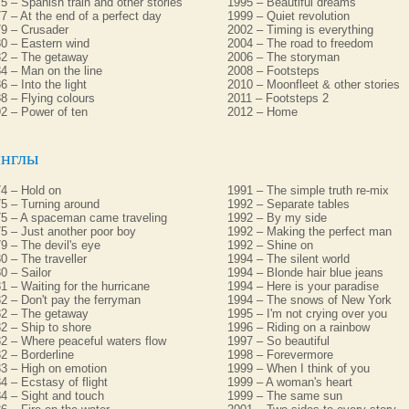
5 – Spanish train and other stories
1995 – Beautiful dreams
7 – At the end of a perfect day
1999 – Quiet revolution
9 – Crusader
2002 – Timing is everything
0 – Eastern wind
2004 – The road to freedom
2 – The getaway
2006 – The storyman
4 – Man on the line
2008 – Footsteps
6 – Into the light
2010 – Moonfleet & other stories
8 – Flying colours
2011 – Footsteps 2
2 – Power of ten
2012 – Home
нглы
4 – Hold on
1991 – The simple truth re-mix
5 – Turning around
1992 – Separate tables
5 – A spaceman came traveling
1992 – By my side
5 – Just another poor boy
1992 – Making the perfect man
9 – The devil's eye
1992 – Shine on
0 – The traveller
1994 – The silent world
0 – Sailor
1994 – Blonde hair blue jeans
1 – Waiting for the hurricane
1994 – Here is your paradise
2 – Don't pay the ferryman
1994 – The snows of New York
2 – The getaway
1995 – I'm not crying over you
2 – Ship to shore
1996 – Riding on a rainbow
2 – Where peaceful waters flow
1997 – So beautiful
2 – Borderline
1998 – Forevermore
3 – High on emotion
1999 – When I think of you
4 – Ecstasy of flight
1999 – A woman's heart
4 – Sight and touch
1999 – The same sun