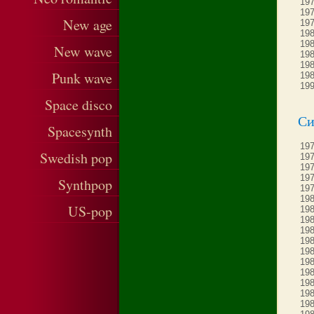
197
197
New age
197
198
198
New wave
198
198
Punk wave
198
199
Space disco
Си
Spacesynth
197
Swedish pop
197
197
197
Synthpop
197
198
US-pop
198
198
198
198
198
198
198
198
198
198