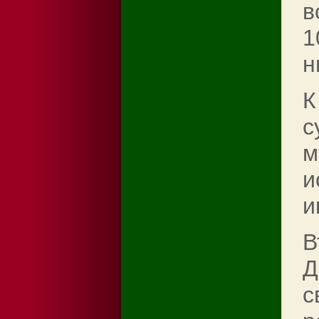
в
1
н
К
с
м
и
и
В
Д
с