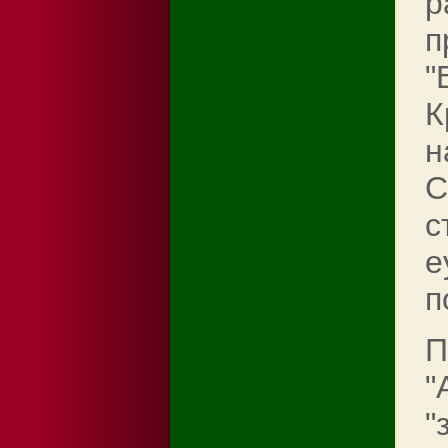
р
п
"
К
н
C
с
e
п
П
"
"