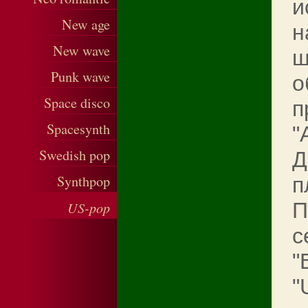
и
New age
н
New wave
ш
Punk wave
о
Space disco
п
Spacesynth
"
Swedish pop
Д
Synthpop
п
US-pop
П
с
"
"