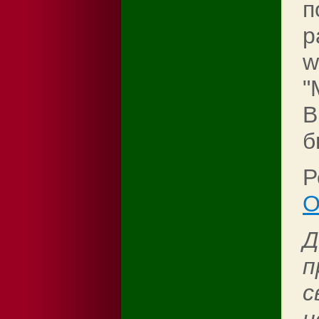
п
р
w
"
B
б
Р
O
Д
п
с