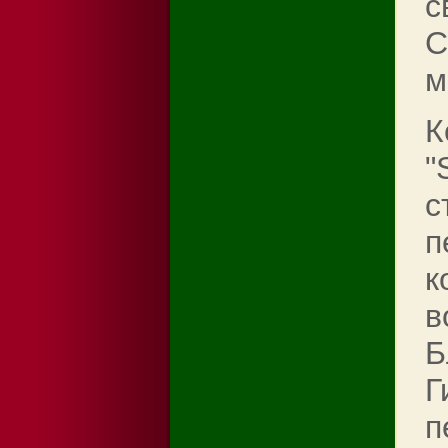
с
С
м
К
"
с
п
к
в
Б
Г
п