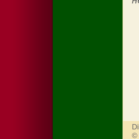
н
Di
©