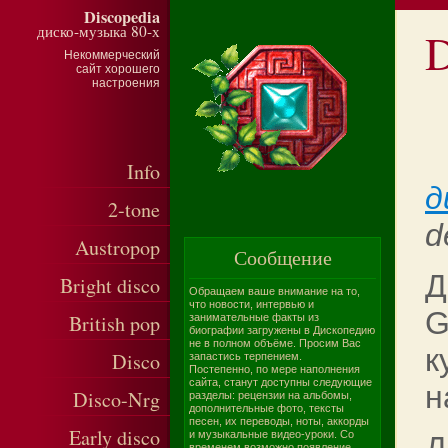
Discopedia
диско-музыка 80-х
D
Некоммерческий
сайт хорошего
настроения
Info
д
2-tone
d
Austropop
Сообщение
Д
Bright disco
Обращаем ваше внимание на то,
что новости, интервью и
G
British pop
занимательные факты из
биографии загружены в Дископедию
не в полном объёме. Просим Вас
к
Disco
запастись терпением.
Постепенно, по мере наполнения
сайта, станут доступны следующие
н
Disco-Nrg
разделы: рецензии на альбомы,
дополнительные фото, тексты
песен, их переводы, ноты, аккорды
Early disco
и музыкальные видео-уроки. Со
временем возможно появление