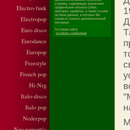
Д
страниц, содержащих различные
Electro-funk
графические объекты (обои,
1
аватарки, шрифты), а также ссылки
на базы данных, в которых Вы
Electropop
Д
сможете скачать дополнительный
материал.
Euro disco
Т
Гостевая сайта
оставить сообщение
Eurodance
п
Europop
т
Freestyle
с
y
French pop
в
Hi-Nrg
"
Italo-disco
н
Italo pop
Nederpop
М
Neo romantic