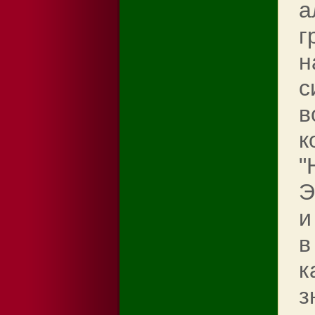
а
г
н
с
в
к
"
Э
и
в
к
з