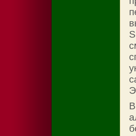
п
п
в
S
с
с
у
с
Э
В
а
б