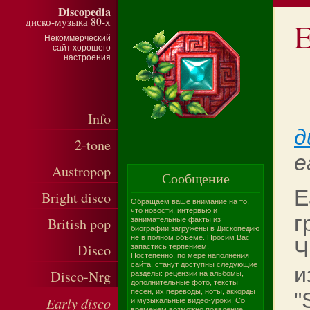
Discopedia
диско-музыка 80-х
E
Некоммерческий
сайт хорошего
настроения
Info
д
2-tone
e
Austropop
Сообщение
E
Bright disco
Обращаем ваше внимание на то,
что новости, интервью и
г
British pop
занимательные факты из
биографии загружены в Дископедию
не в полном объёме. Просим Вас
Ч
Disco
запастись терпением.
Постепенно, по мере наполнения
сайта, станут доступны следующие
и
Disco-Nrg
разделы: рецензии на альбомы,
дополнительные фото, тексты
песен, их переводы, ноты, аккорды
"
Early disco
и музыкальные видео-уроки. Со
временем возможно появление