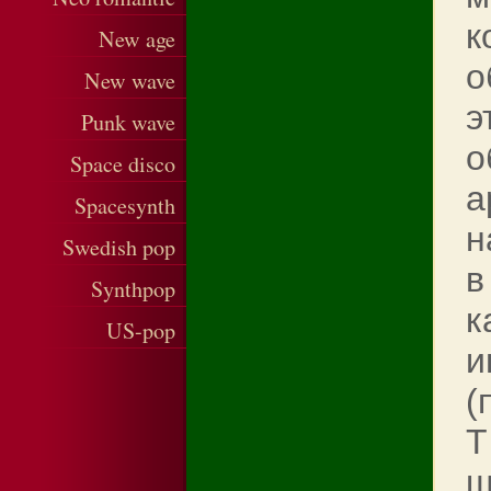
к
New age
о
New wave
э
Punk wave
о
Space disco
а
Spacesynth
н
Swedish pop
в
Synthpop
к
US-pop
и
(
T
ш