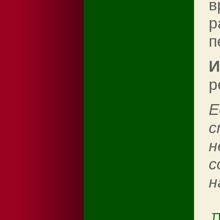
в
р
п
И
р
Е
с
н
с
н
Д