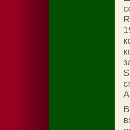
с
R
1
к
к
з
S
с
A
В
в