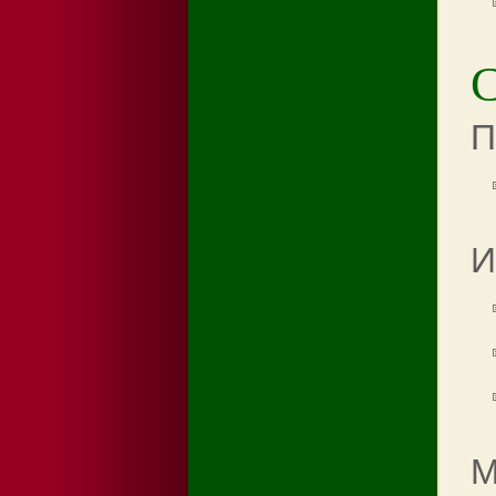
П
И
М