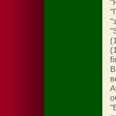
"
"
"
"
(
(
f
В
в
А
о
"