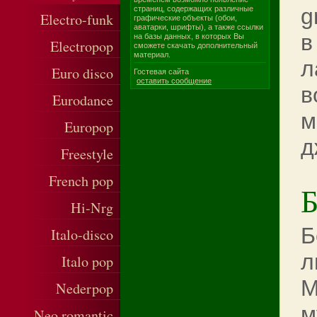
g
страниц, содержащих различные
Electro-funk
графические объекты (обои,
аватарки, шрифты), а также ссылки
в
на базы данных, в которых Вы
Electropop
сможете скачать дополнительный
материал.
л
Euro disco
Гостевая сайта
оставить сообщение
в
Eurodance
м
Europop
д
Freestyle
French pop
Б
Hi-Nrg
Б
Italo-disco
л
Italo pop
М
Nederpop
м
Neo romantic