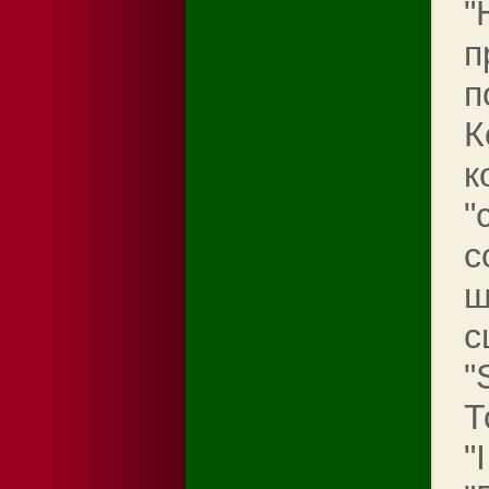
"
п
п
К
к
"
с
ш
с
"
Т
"