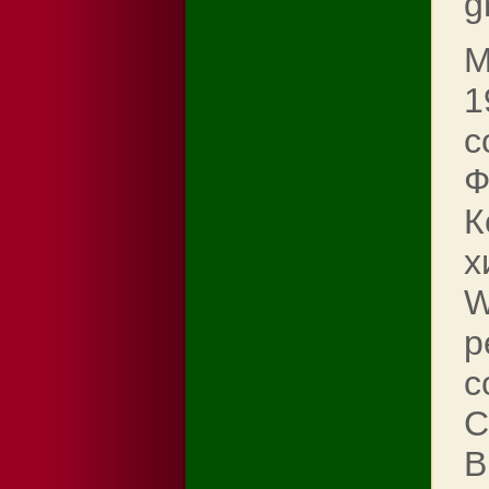
g
М
1
с
Ф
К
х
W
р
с
C
В