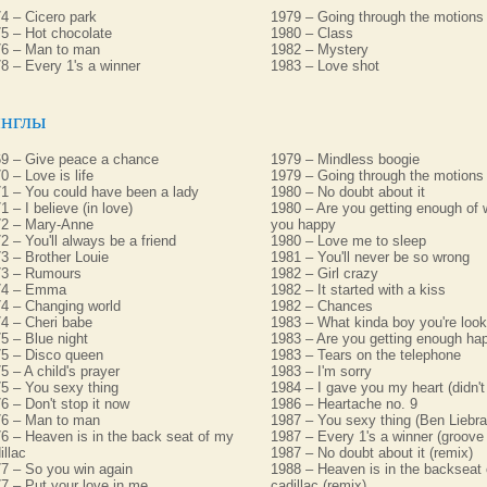
4 – Cicero park
1979 – Going through the motions
5 – Hot chocolate
1980 – Class
6 – Man to man
1982 – Mystery
8 – Every 1's a winner
1983 – Love shot
нглы
9 – Give peace a chance
1979 – Mindless boogie
0 – Love is life
1979 – Going through the motions
1 – You could have been a lady
1980 – No doubt about it
1 – I believe (in love)
1980 – Are you getting enough of
2 – Mary-Anne
you happy
2 – You'll always be a friend
1980 – Love me to sleep
3 – Brother Louie
1981 – You'll never be so wrong
73 – Rumours
1982 – Girl crazy
74 – Emma
1982 – It started with a kiss
4 – Changing world
1982 – Chances
4 – Cheri babe
1983 – What kinda boy you're looki
5 – Blue night
1983 – Are you getting enough ha
5 – Disco queen
1983 – Tears on the telephone
5 – A child's prayer
1983 – I'm sorry
5 – You sexy thing
1984 – I gave you my heart (didn't 
6 – Don't stop it now
1986 – Heartache no. 9
6 – Man to man
1987 – You sexy thing (Ben Liebra
6 – Heaven is in the back seat of my
1987 – Every 1's a winner (groove
illac
1987 – No doubt about it (remix)
7 – So you win again
1988 – Heaven is in the backseat
7 – Put your love in me
cadillac (remix)