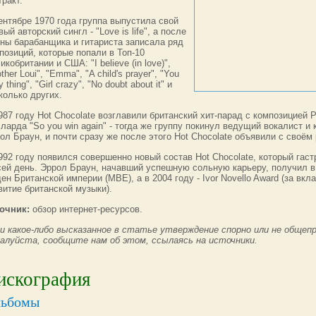
тракт.
ентябре 1970 года группа выпустила свой
вый авторский сингл - "Love is life", а после
ны барабанщика и гитариста записала ряд
позиций, которые попали в Топ-10
икобритании и США: "I believe (in love)",
other Loui", "Emma", "A child's prayer", "You
 thing", "Girl crazy", "No doubt about it" и
колько других.
987 году Hot Chocolate возглавили британский хит-парад с композицией 
ларда "So you win again" - тогда же группу покинул ведущий вокалист и
ол Браун, и почти сразу же после этого Hot Chocolate объявили с своём
992 году появился совершенно новый состав Hot Chocolate, который гас
сей день. Эррол Браун, начавший успешную сольную карьеру, получил в
ен Британской империи (MBE), а в 2004 году - Ivor Novello Award (за вкл
витие британской музыки).
очник:
обзор интернет-ресурсов.
и какое-либо высказанное в статье утверждение спорно или не общепр
алуйста, сообщите нам об этом, ссылаясь на источники.
искография
ьбомы