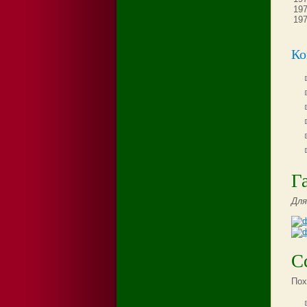
197
197
Ко
Г
Для
С
Пох