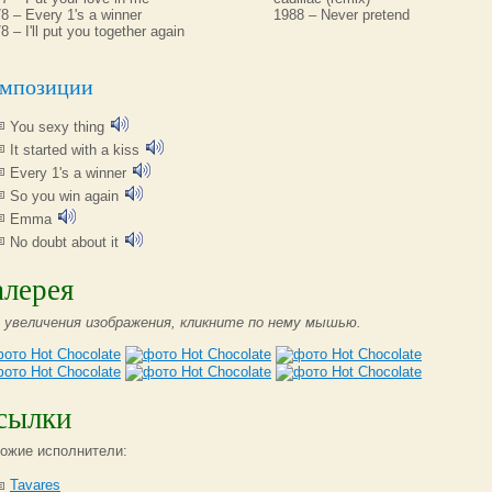
8 – Every 1's a winner
1988 – Never pretend
8 – I'll put you together again
мпозиции
You sexy thing
It started with a kiss
Every 1's a winner
So you win again
Emma
No doubt about it
алерея
 увеличения изображения, кликните по нему мышью.
сылки
ожие исполнители:
Tavares