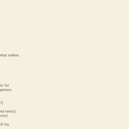
 what makes
n' for
ppiness
I)
nd remix)
 mix)
 of my