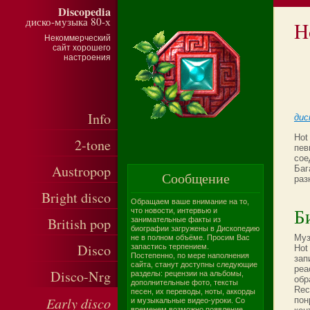
Discopedia
диско-музыка 80-х
H
Некоммерческий
сайт хорошего
настроения
Info
дис
Hot
2-tone
пев
сое
Austropop
Баг
Сообщение
раз
Bright disco
Обращаем ваше внимание на то,
Б
что новости, интервью и
British pop
занимательные факты из
биографии загружены в Дископедию
Муз
не в полном объёме. Просим Вас
Disco
запастись терпением.
Hot
Постепенно, по мере наполнения
зап
сайта, станут доступны следующие
pea
Disco-Nrg
разделы: рецензии на альбомы,
обр
дополнительные фото, тексты
Rec
песен, их переводы, ноты, аккорды
Early disco
пон
и музыкальные видео-уроки. Со
временем возможно появление