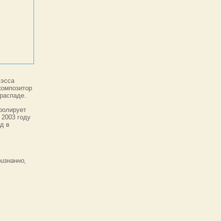
Рэсса
 композитор
 распаде.
тролирует
 2003 году
ад в
изнанно,