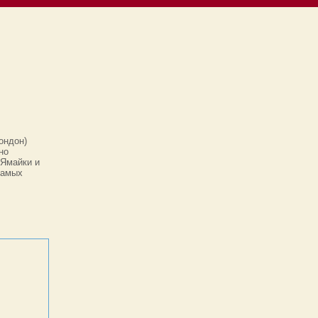
ондон)
но
 Ямайки и
самых