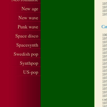
197
New age
197
197
197
New wave
Си
Punk wave
Space disco
196
197
197
Spacesynth
197
197
Swedish pop
197
197
19
Synthpop
19
197
US-pop
197
197
197
197
197
197
197
197
cad
197
197