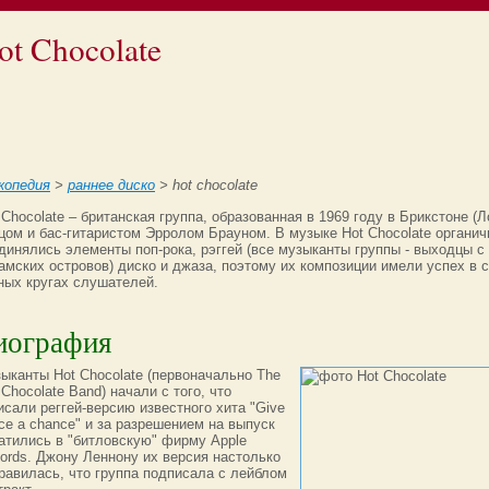
ot Chocolate
копедия
>
раннее диско
> hot chocolate
 Chocolate – британская группа, образованная в 1969 году в Брикстоне (Л
цом и бас-гитаристом Эрролом Брауном. В музыке Hot Chocolate органич
динялись элементы поп-рока, рэггей (все музыканты группы - выходцы с
амских островов) диско и джаза, поэтому их композиции имели успех в 
ных кругах слушателей.
иография
ыканты Hot Chocolate (первоначально The
 Chocolate Band) начали с того, что
исали реггей-версию известного хита "Give
ce a chance" и за разрешением на выпуск
атились в "битловскую" фирму Apple
ords. Джону Леннону их версия настолько
равилась, что группа подписала с лейблом