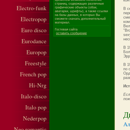
кон
страниц, содержащих различные
Electro-funk
графические объекты (обои,
В с
аватарки, шрифты), а также ссылки
пер
на базы данных, в которых Вы
Electropop
сме
сможете скачать дополнительный
ком
материал.
Вел
Euro disco
Гостевая сайта
"Br
оставить сообщение
sexy
нес
Eurodance
В 1
Europop
Бол
Эрр
Freestyle
В 1
по 
French pop
Орд
раз
Hi-Nrg
Ист
Italo-disco
Есл
пож
Italo pop
Д
Nederpop
Ал
Neo romantic