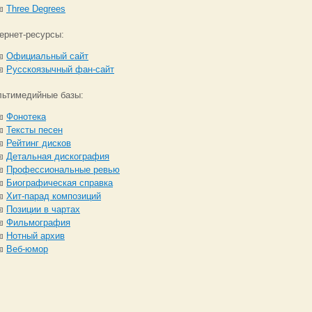
Three Degrees
ернет-ресурсы:
Официальный сайт
Русскоязычный фан-сайт
ьтимедийные базы:
Фонотека
Тексты песен
Рейтинг дисков
Детальная дискография
Профессиональные ревью
Биографическая справка
Хит-парад композиций
Позиции в чартах
Фильмография
Нотный архив
Веб-юмор