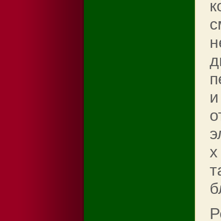
к
с
н
д
п
и
о
э
х
т
б
Р