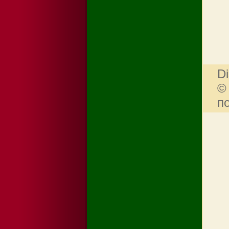
Di
©
п