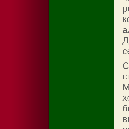
р
к
а
Д
с
С
с
M
х
б
в