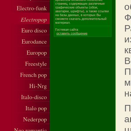
о
страниц, содержащих различные
Electro-funk
графические объекты (обои,
аватарки, шрифты), а также ссылки
Ф
на базы данных, в которых Вы
Electropop
сможете скачать дополнительный
материал.
Р
Euro disco
Гостевая сайта
оставить сообщение
и
Eurodance
к
Europop
В
Freestyle
П
French pop
м
Hi-Nrg
н
Italo-disco
П
Italo pop
а
Nederpop
ц
Neo romantic