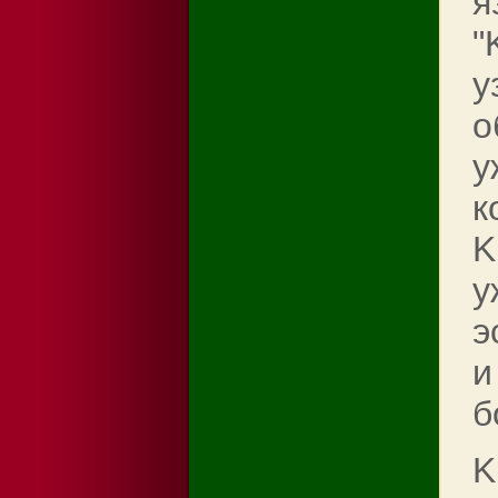
я
"
у
о
у
к
K
у
э
и
б
K