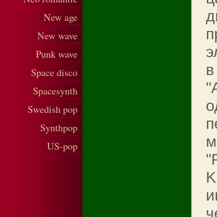
д
New age
п
New wave
э
Punk wave
в
Space disco
"
Spacesynth
о
Swedish pop
п
Synthpop
м
US-pop
"
K
и
ч