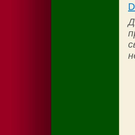
D
Д
п
с
н