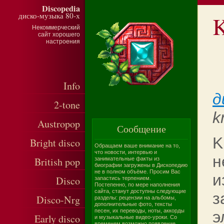
Discopedia
диско-музыка 80-х
K
Некоммерческий
сайт хорошего
настроения
Info
д
2-tone
k
Austropop
Сообщение
K
Bright disco
Обращаем ваше внимание на то,
что новости, интервью и
н
British pop
занимательные факты из
биографии загружены в Дископедию
не в полном объёме. Просим Вас
и
Disco
запастись терпением.
Постепенно, по мере наполнения
сайта, станут доступны следующие
з
Disco-Nrg
разделы: рецензии на альбомы,
дополнительные фото, тексты
песен, их переводы, ноты, аккорды
э
Early disco
и музыкальные видео-уроки. Со
временем возможно появление