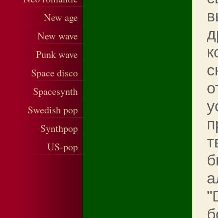
в
New age
д
New wave
к
Punk wave
с
Space disco
о
Spacesynth
у
Swedish pop
п
Synthpop
т
US-pop
б
а
"
б