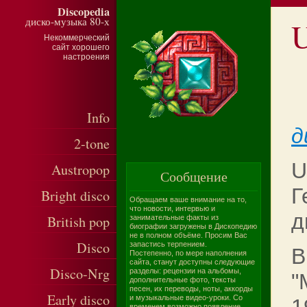
Discopedia
диско-музыка 80-х
Некоммерческий
сайт хорошего
настроения
Info
д
2-tone
U
Austropop
Сообщение
Г
Bright disco
Обращаем ваше внимание на то,
что новости, интервью и
д
British pop
занимательные факты из
биографии загружены в Дископедию
не в полном объёме. Просим Вас
Disco
запастись терпением.
В
Постепенно, по мере наполнения
сайта, станут доступны следующие
Disco-Nrg
разделы: рецензии на альбомы,
"
дополнительные фото, тексты
песен, их переводы, ноты, аккорды
Early disco
и музыкальные видео-уроки. Со
временем возможно появление