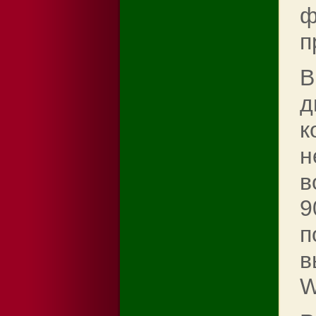
ф
п
В
д
к
н
в
9
п
в
W