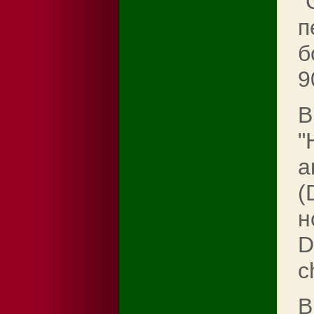
"
п
б
9
В
"
а
(
н
D
c
В