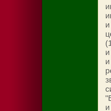
и
и
и
ц
(
и
и
р
з
с
"
и