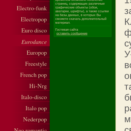
1
страниц, содержащих различные
Electro-funk
графические объекты (обои,
з
аватарки, шрифты), а также ссылки
на базы данных, в которых Вы
Electropop
К
сможете скачать дополнительный
материал.
Euro disco
ф
Гостевая сайта
оставить сообщение
Eurodance
с
Europop
У
Freestyle
в
о
French pop
т
Hi-Nrg
б
Italo-disco
р
Italo pop
м
Nederpop
с
Neo romantic