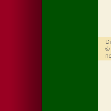
Di
©
п