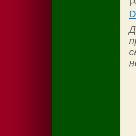
Р
D
Д
п
с
н