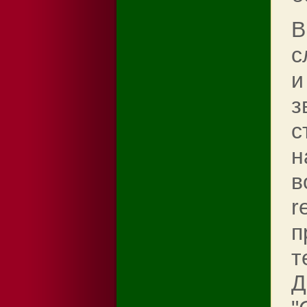
В
с
и
з
с
н
в
r
п
т
Д