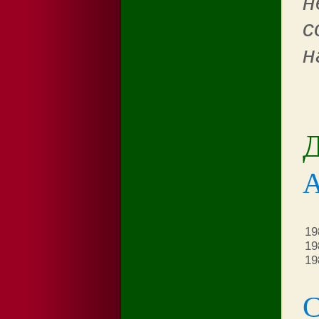
н
с
н
Д
19
19
19
С