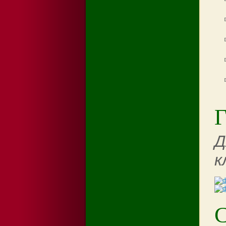
Г
Д
к