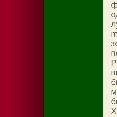
ф
о
л
m
з
п
P
в
б
м
б
Х