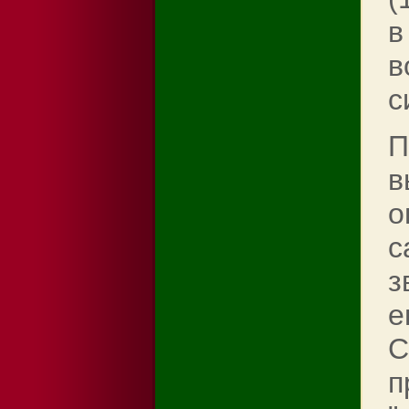
в
в
с
П
в
о
с
з
е
C
п