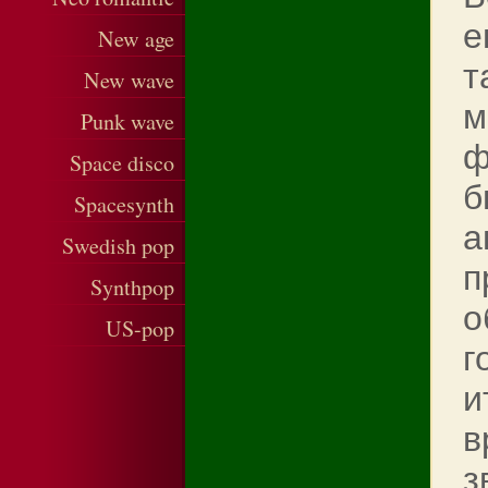
е
New age
т
New wave
м
Punk wave
ф
Space disco
б
Spacesynth
а
Swedish pop
п
Synthpop
о
US-pop
г
и
в
з