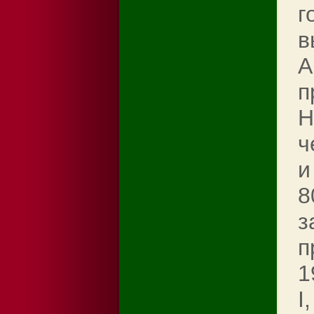
г
в
A
п
Н
ч
и
8
з
п
1
I