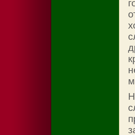
г
о
х
с
д
к
н
м
Н
с
п
з