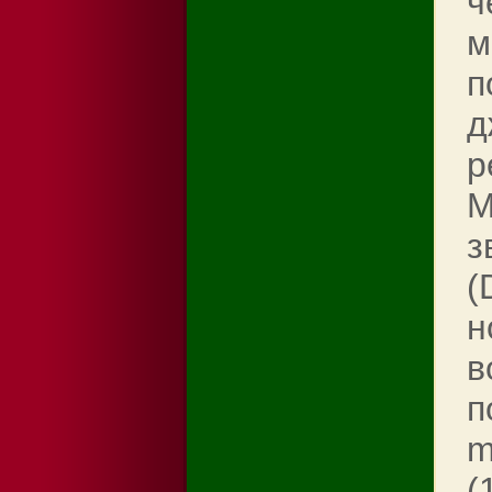
ч
м
п
д
р
М
з
(
н
в
п
m
(