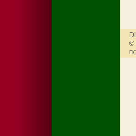
Di
©
п