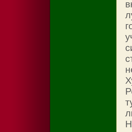
в
л
г
у
с
с
н
Х
Р
т
л
Н