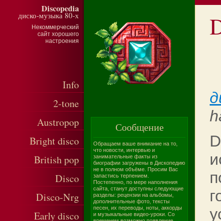
Discopedia
диско-музыка 80-х
D
Некоммерческий
сайт хорошего
настроения
Info
д
2-tone
h
Austropop
Сообщение
D
Bright disco
Обращаем ваше внимание на то,
что новости, интервью и
и
British pop
занимательные факты из
биографии загружены в Дископедию
не в полном объёме. Просим Вас
п
Disco
запастись терпением.
Постепенно, по мере наполнения
сайта, станут доступны следующие
г
Disco-Nrg
разделы: рецензии на альбомы,
дополнительные фото, тексты
песен, их переводы, ноты, аккорды
у
Early disco
и музыкальные видео-уроки. Со
временем возможно появление