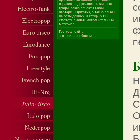
с
страниц, содержащих различные
Electro-funk
графические объекты (обои,
аватарки, шрифты), а также ссылки
и
на базы данных, в которых Вы
Electropop
сможете скачать дополнительный
материал.
ф
Euro disco
Гостевая сайта
оставить сообщение
п
Eurodance
Europop
Б
Freestyle
Н
French pop
Д
Hi-Nrg
С
Italo-disco
О
Italo pop
и
Nederpop
Б
Neo romantic