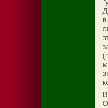
"
Д
в
о
э
з
(
м
э
к
В
О