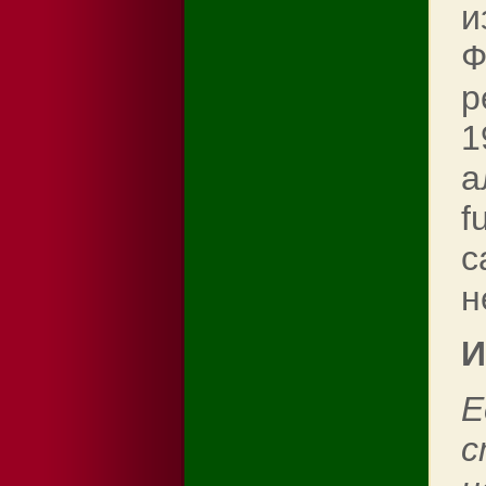
и
Ф
р
1
а
f
с
н
И
Е
с