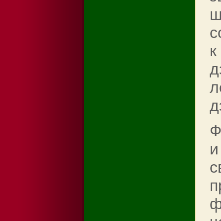
ш
с
к
д
л
д
Ф
и
с
п
ф