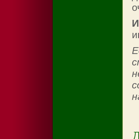
о
И
и
Е
с
н
с
н
Д