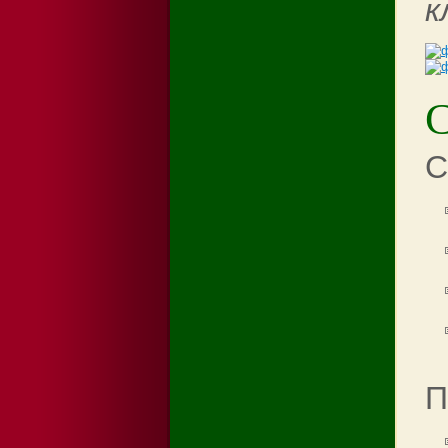
к
С
П