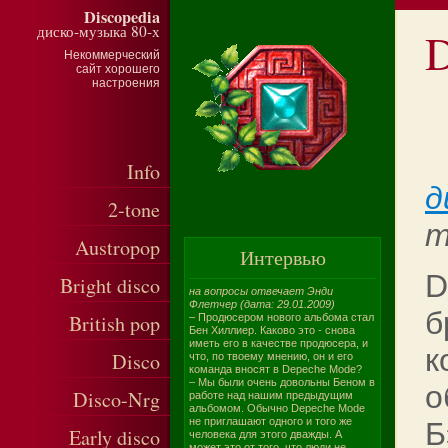
Discopedia
диско-музыка 80-х
D
Некоммерческий
сайт хорошего
настроения
Info
д
2-tone
m
Austropop
Интервью
D
Bright disco
на вопросы отвечает Энди
Флетчер (дата: 29.01.2009)
б
British pop
– Продюсером нового альбома стал
Бен Хиллиер. Каково это - снова
иметь его в качестве продюсера, и
к
Disco
что, по твоему мнению, он и его
команда вносят в Depeche Mode?
– Мы были очень довольны Беном в
о
Disco-Nrg
работе над нашим предыдущим
альбомом. Обычно Depeche Mode
не приглашают одного и того же
Б
Early disco
человека для этого дважды. А
может это от того, что люди не