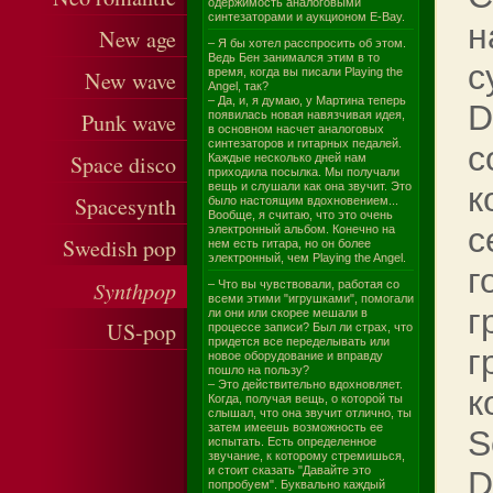
одержимость аналоговыми
синтезаторами и аукционом E-Bay.
н
New age
– Я бы хотел расспросить об этом.
Ведь Бен занимался этим в то
с
время, когда вы писали Playing the
New wave
Angel, так?
– Да, и, я думаю, у Мартина теперь
D
Punk wave
появилась новая навязчивая идея,
в основном насчет аналоговых
синтезаторов и гитарных педалей.
с
Space disco
Каждые несколько дней нам
приходила посылка. Мы получали
вещь и слушали как она звучит. Это
к
Spacesynth
было настоящим вдохновением...
Вообще, я считаю, что это очень
с
электронный альбом. Конечно на
Swedish pop
нем есть гитара, но он более
электронный, чем Playing the Angel.
г
Synthpop
– Что вы чувствовали, работая со
всеми этими "игрушками", помогали
г
ли они или скорее мешали в
US-pop
процессе записи? Был ли страх, что
придется все переделывать или
г
новое оборудование и вправду
пошло на пользу?
– Это действительно вдохновляет.
к
Когда, получая вещь, о которой ты
слышал, что она звучит отлично, ты
затем имеешь возможность ее
S
испытать. Есть определенное
звучание, к которому стремишься,
и стоит сказать "Давайте это
D
попробуем". Буквально каждый