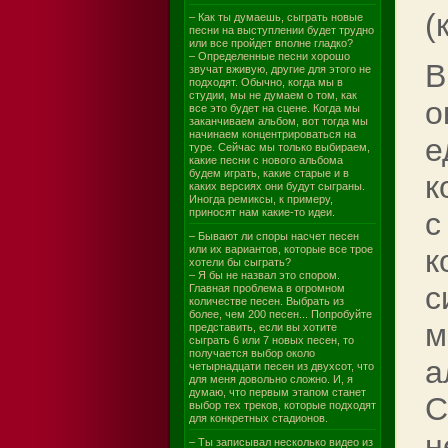
(
– Как ты думаешь, сыграть новые
песни на выступлении будет трудно
или все пройдет вполне гладко?
– Определенные песни хорошо
В
звучат вживую, другие для этого не
подходят. Обычно, когда мы в
студии, мы не думаем о том, как
о
все это будет на сцене. Когда мы
заканчиваем альбом, вот тогда мы
начинаем концентрироваться на
е
туре. Сейчас мы только выбираем,
какие песни с нового альбома
будем играть, какие старые и в
к
каких версиях они будут сыграны.
Иногда ремиксы, к примеру,
приносят нам какие-то идеи.
с
– Бывают ли споры насчет песен
или их вариантов, которые все трое
к
хотели бы сыграть?
– Я бы не назвал это спором.
с
Главная проблема в огромном
количестве песен. Выбрать из
более, чем 200 песен... Попробуйте
м
представить, если вы хотите
сыграть 6 или 7 новых песен, то
получается выбор около
а
четырнадцати песен из двухсот, что
для меня довольно сложно. И, я
думаю, что первым этапом станет
С
выбор тех треков, которые подходят
для конкретных стадионов.
н
– Ты записывал несколько видео из