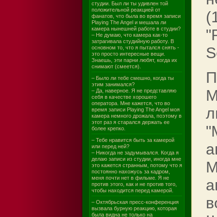
студии. Был ли ты удивлен той
положительной реакцией от
(
фанатов, что была во время записи
Playing The Angel и мешала ли
камера нынешней работе в студии?
"
– Не думаю, что камера как-то
затрагивала студийную работу. В
S
основном то, что я пытался снять -
это просто интересные вещи.
Знаешь, эти парни любят, когда их
снимают (смеется).
П
– Было ли тебе смешно, когда ты
этим занимался?
M
– Да, наверное. Я не представляю
себя в качестве хорошего
оператора. Мне кажется, что во
л
время записи Playing The Angel моя
камера немного дрожала, поэтому в
этот раз я старался держать ее
"
более крепко.
– Тебе нравится быть за камерой
а
или перед ней?
– Никогда не задумывался. Когда я
делаю записи из студии, иногда мне
M
это кажется странным, потому что я
постоянно нахожусь за кадром,
меня почти нет в фильме. Я не
а
против этого, как и не против того,
чтобы находится перед камерой.
в
– Октябрьская пресс-конференция
вызвала бурную реакцию, которая
была видна не только на