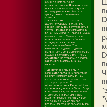
Ш
официальном сайте, но и
просмотрах видео. После стольких
п
лет, стольких альбомов и туров, что
же поддерживает такой интерес
даже у самых отъявленных
D
фанатов.
– Надо сказать, что нас это
довольно удивило. В жизни все
в
совсем иначе, чем популярность в
чартах. Некоторые из популярных
вещей, мы играли в Европе. Я имею
р
в виду, что когда Violator еще не
вышел, мы играли на небольших
площадках, в чартах нас
к
практически не было. Это
невероятно. Я думаю, одна из
причин такого большого количества
D
проданных билетов в том, что мы
действительно стараемся сделать
каждое шоу в самом высшем
п
качестве.
– Достаточно странно то, что
Ч
количество проданных билетов на
концерты намного больше, чем
в
число проданных альбомов. Тебя
это не расстраивает?
– Не слишком, ведь Depeche Mode
"
существуют уже почти 30 лет. Люди
влюблялись в ДМ в течении всего
этого времени. Разным людям
"
нравятся разные периоды. Я все
это понимаю. Мы до сих пор
продаем достаточно записей. Было