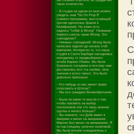
"
бы сложнее ответить, не продай мы
такое количество.
с
– В студии на одном из окон можно
увидеть знак "No On Prop 8"
(символ программы, выступающей
к
против однополых браков в
Калифорнии). На знаке есть
надпись "Unfair & Wrong". Название
п
первого сингла также Wrong. Это
совпадение?
– Никаких совпадений. Wrong была
написана задолго до начала этой
С
кампании. Интересно то, что наша
студия в Санта Барбаре находилась
п
неподалеку от предвыборного
штаба Барака Обамы. Мы были
буквально соседями и поэтому нам
с
доставалась вся эта халява, типа
значков и всего такого. Это было
довольно прикольно.
к
– Кто-нибудь из вас имеет право
голосовать в Штатах?
д
– Мы все граждане Великобритании.
– Были ли какие-то мысли о том,
т
чтобы повлиять на выбор
поклонников или это лишь мнение
группы и ничего больше?
у
– Вы помните, что Дэйв живет в
Америке и женат на американке.
Мартин был женат на американке. Я
с
по-настоящему увлечен политикой.
Мы были вполне осведомлены о