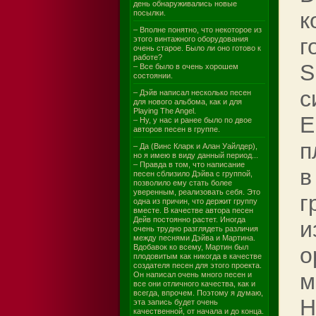
день обнаруживались новые
к
посылки.
– Вполне понятно, что некоторое из
г
этого винтажного оборудования
очень старое. Было ли оно готово к
работе?
S
– Все было в очень хорошем
состоянии.
с
– Дэйв написал несколько песен
для нового альбома, как и для
Playing The Angel.
E
– Ну, у нас и ранее было по двое
авторов песен в группе.
п
– Да (Винс Кларк и Алан Уайлдер),
но я имею в виду данный период...
– Правда в том, что написание
в
песен сблизило Дэйва с группой,
позволило ему стать более
уверенным, реализовать себя. Это
г
одна из причин, что держит группу
вместе. В качестве автора песен
Дейв постоянно растет. Иногда
и
очень трудно разглядеть различия
между песнями Дэйва и Мартина.
Вдобавок ко всему, Мартин был
о
плодовитым как никогда в качестве
создателя песен для этого проекта.
м
Он написал очень много песен и
все они отличного качества, как и
всегда, впрочем. Поэтому я думаю,
H
эта запись будет очень
качественной, от начала и до конца.