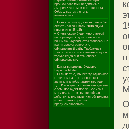
Бараке Обаме, целые выборы
к
прошли пока мы находились в
Америке! Мы были настроены за
э
Обаму, поэтому очень
волновались.
1
– Есть что-нибудь, что ты хотел бы
сказать поклонникам, читающим
официальный сайт?
о
– Очень скоро будет много новой
информации. Я действительно
понимаю недовольство фанатов. Но
о
как я говорил ранее, это
официальный сайт. Проблема в
том, что новости появляются здесь,
о
только когда они становятся
официальными.
с
– Каким ты видишь будущее
Depeche Mode?
– Если честно, мы всегда одинаково
у
отвечаем на этот вопрос. Мы
записали альбом, затем нас ждет
тур. И мы действительно не думаем
M
о том, что будет после. Все что я
могу сказать - в группе сейчас
действительно отличная обстановка
и это служит хорошим
О
предзнаменованием.
м
д