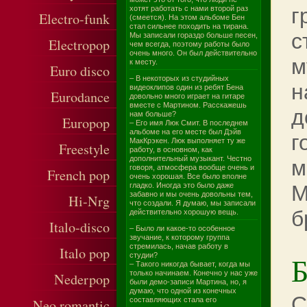
г
хотят работать с нами второй раз
Electro-funk
(смеется). На этом альбоме Бен
стал сильнее походить на тирана.
с
Мы записали гораздо больше песен,
Electropop
чем всегда, поэтому работы было
очень много. Он был действительно
м
к месту.
Euro disco
– В некоторых из студийных
н
видеоклипов один из ребят Бена
Eurodance
довольно много играет на гитаре
вместе с Мартином. Расскажешь
д
нам больше?
Europop
– Его имя Люк Смит. В последнем
альбоме на его месте был Дэйв
г
МакКрэкен. Люк выполняет ту же
Freestyle
работу, в основном, как
дополнительный музыкант. Честно
м
говоря, атмосфера вообще очень и
French pop
очень хорошая. Все было вполне
гладко. Иногда это было даже
M
забавно и мы очень довольны тем,
Hi-Nrg
что создали. Я думаю, мы записали
б
действительно хорошую вещь.
Italo-disco
– Было ли какое-то особенное
звучание, к которому группа
стремилась, начав работу в
Italo pop
Б
студии?
– Такого никогда бывает, когда мы
только начинаем. Конечно у нас уже
Nederpop
были демо-записи Мартина, но, я
думаю, что одной из конечных
С
составляющих стала его
Neo romantic