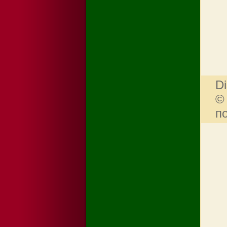
Di
©
п