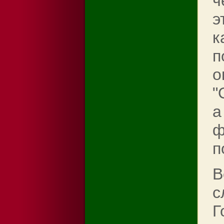
ч
э
к
п
о
"
а
ф
п
В
с
Г