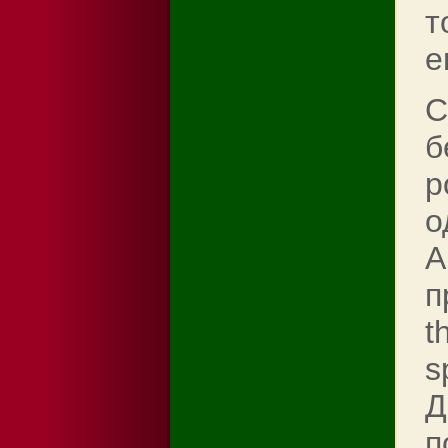
т
е
С
б
р
о
А
п
t
s
Д
п