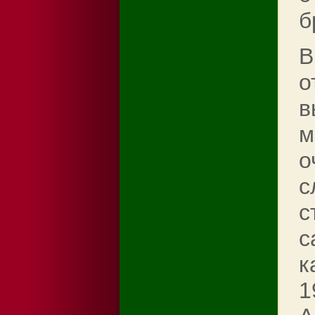
б
В
о
в
м
о
с
с
с
к
1