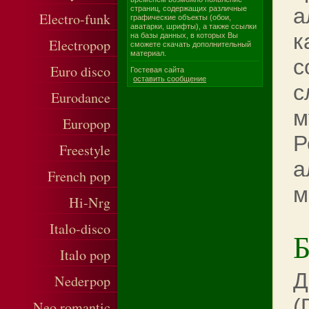
а
страниц, содержащих различные
Electro-funk
графические объекты (обои,
аватарки, шрифты), а также ссылки
к
на базы данных, в которых Вы
Electropop
сможете скачать дополнительный
материал.
с
Euro disco
Гостевая сайта
оставить сообщение
с
Eurodance
м
Europop
Р
Freestyle
а
French pop
м
Hi-Nrg
Italo-disco
Б
Italo pop
Д
Nederpop
(
Neo romantic