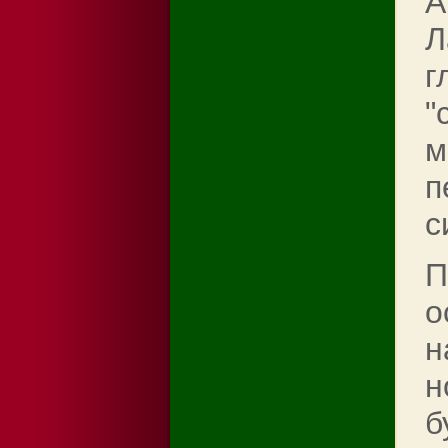
А
Л
г
"
м
п
с
П
о
н
н
б