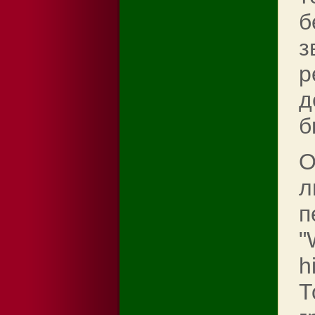
б
з
р
д
б
О
л
п
"
h
Т