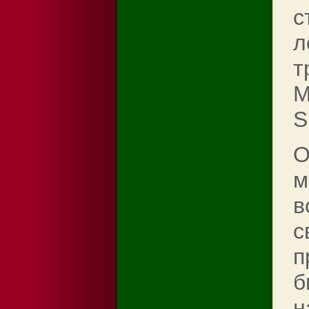
с
л
т
М
S
О
м
в
с
п
б
н