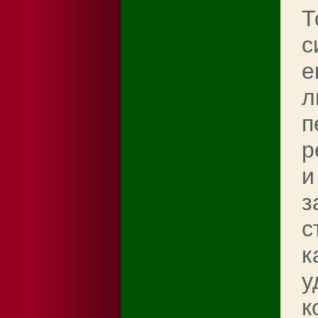
Т
с
e
л
п
р
и
з
с
к
у
к