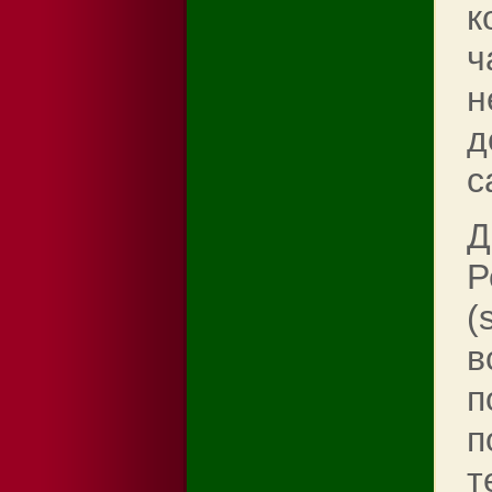
к
ч
н
д
с
Д
Р
(
в
п
п
т