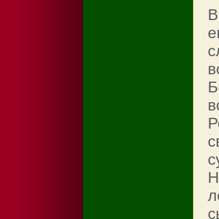
В
е
с
в
Б
в
Р
с
с
Н
л
с