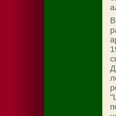
а
В
р
а
1
с
Д
л
р
"
п