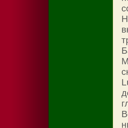
с
Н
в
т
Б
М
с
L
д
г
B
н