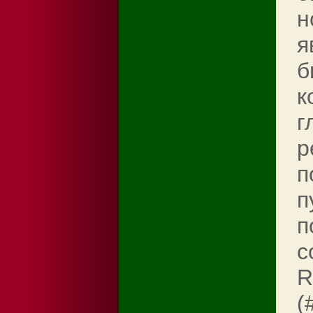
н
я
б
к
г
р
п
п
п
с
R
(