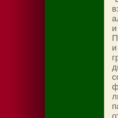
в
а
и
П
и
г
д
c
ф
л
п
о