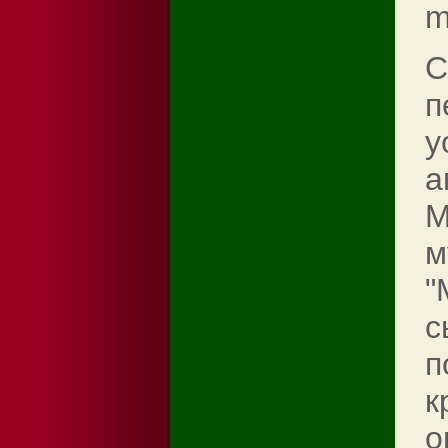
m
С
п
y
а
М
м
"
с
п
к
о