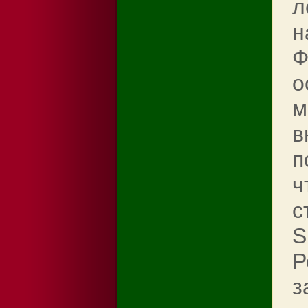
л
н
Ф
о
м
в
п
ч
с
S
Р
з