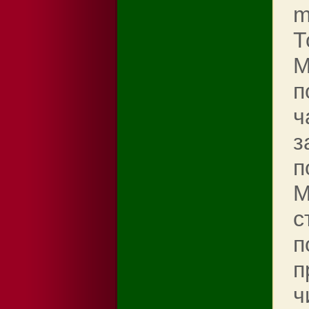
m
Т
М
п
ч
з
п
М
с
п
п
ч