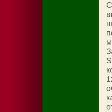
С
в
ш
п
м
З
S
к
1
о
к
о