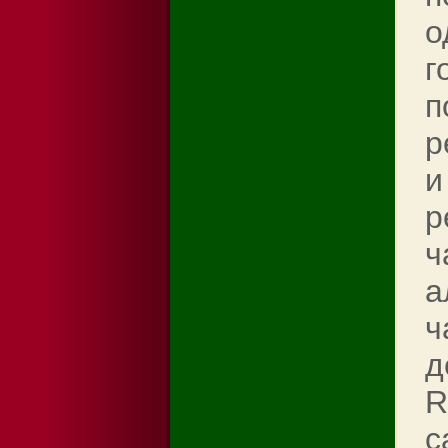
о
г
п
р
и
р
ч
а
ч
д
R
с