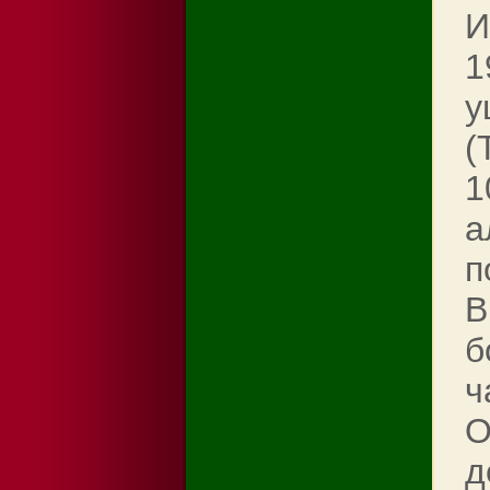
И
1
у
(
1
а
п
B
б
ч
О
д