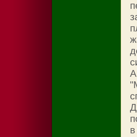
п
з
п
ж
д
с
А
"
с
Д
п
в