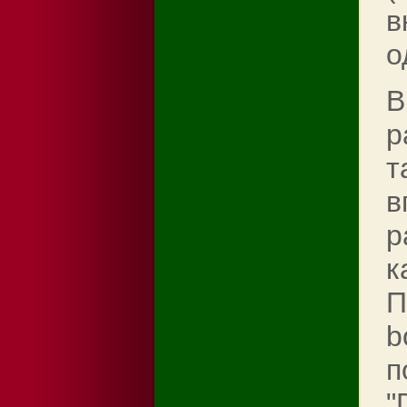
в
о
В
р
т
в
р
к
П
b
п
"