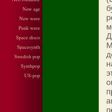
б
New age
р
New wave
м
Punk wave
Д
Space disco
М
Spacesynth
д
Swedish pop
н
Synthpop
э
US-pop
о
п
а
п