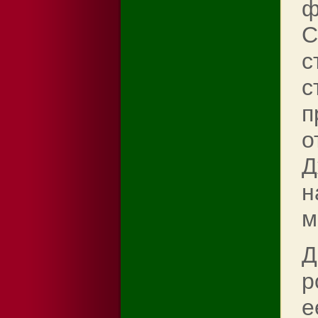
ф
С
с
с
п
о
Д
н
м
Д
р
е