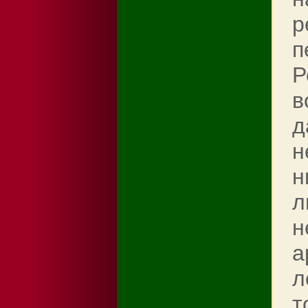
р
п
Р
в
д
н
н
л
н
а
л
т