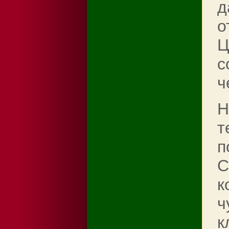
д
о
Ц
с
ч
Н
т
п
С
к
ч
к