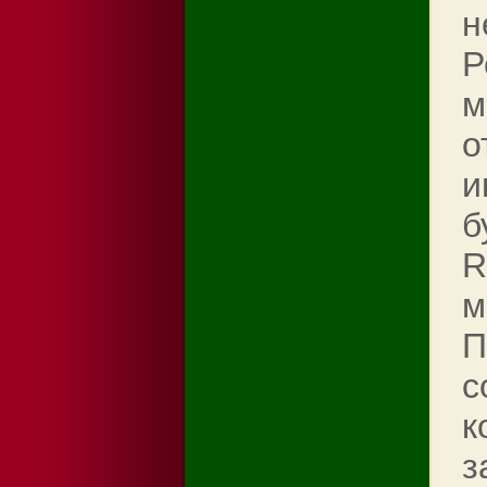
н
Р
м
о
и
б
R
м
П
с
к
з