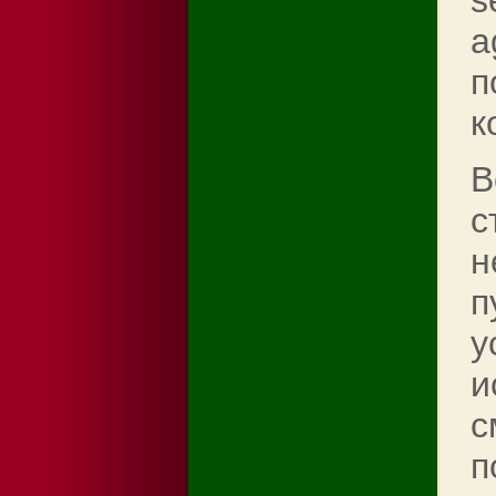
s
a
п
к
В
с
н
п
у
и
с
п