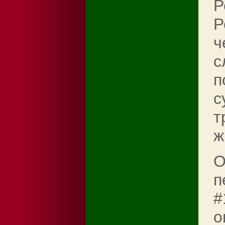
Р
Р
ч
с
п
с
т
ж
О
п
#
о