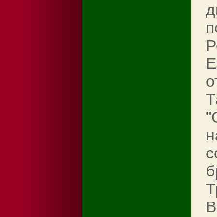
д
п
Р
Е
о
Т
"
н
с
б
Т
B