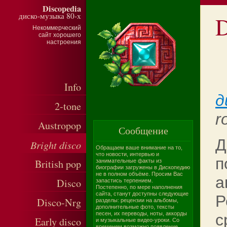
Discopedia
диско-музыка 80-х
D
Некоммерческий
сайт хорошего
настроения
Info
д
2-tone
r
Austropop
Сообщение
Д
Bright disco
Обращаем ваше внимание на то,
что новости, интервью и
п
British pop
занимательные факты из
биографии загружены в Дископедию
не в полном объёме. Просим Вас
а
Disco
запастись терпением.
Постепенно, по мере наполнения
сайта, станут доступны следующие
Р
Disco-Nrg
разделы: рецензии на альбомы,
дополнительные фото, тексты
песен, их переводы, ноты, аккорды
с
Early disco
и музыкальные видео-уроки. Со
временем возможно появление