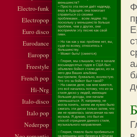
меньшинств?
Ф
Electro-funk
– Просто эта песня даёт надежду,
веру в будущее, она помогает
справиться со своими
п
Electropop
проблемами… всем людям. Но
поскольку у меньшинств больше
Е
проблем, чем у других, они
Euro disco
восприняли эту песню как свой
гимн.
с
Eurodance
– Но так как у вас проблем нет, вы,
судя по всему, относитесь к
с
большинству.
Europop
– Может быть! (смеется)
а
– Глория, мы слышали, что в начале
Freestyle
восьмидесятых годов в США был
объявлен бойкот стилю диско, из-за
б
него два Ваших альбома
French pop
выстрелили, буквально, вхолостую.
Что это за бойкот был такой?
д
– На самом деле, как мне кажется,
Hi-Nrg
это всё началось потому, что из-за
стиля диско у людей, имеющих
большие доходы, они начали
Italo-disco
уменьшаться. Я, например, не
Б
могла понять, зачем им нужно было
сжигать эти диски только затем, что
Italo pop
им не нравилась записанная на них
музыка. Я думаю, это был их
способ отрицания данного стиля,
Г
Nederpop
музыкального направления.
– Глория, тяжело было пробиваться
в
Neo romantic
на вершины шоу-бизнеса в Штатах