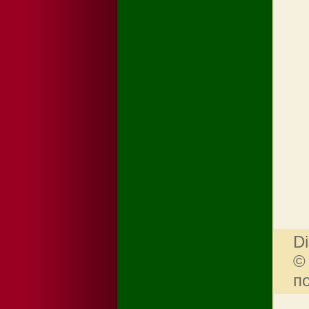
Di
©
п