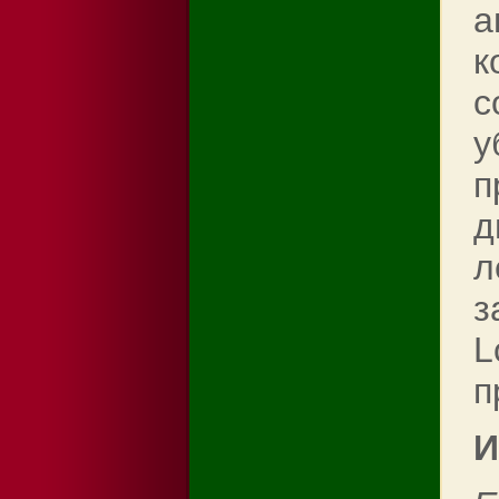
а
к
с
у
п
д
л
з
L
п
И