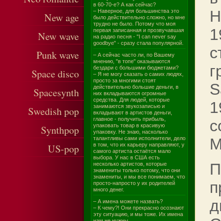
в 60-70-е? А как сейчас?
Н
– Наверное, для большинства это
New age
было действительно сложно, но мне
трудно не было. Потому что моя
1
первая записанная и прозвучавшая
New wave
на радио песня - "I can never say
goodbye" - сразу стала популярной.
с
Punk wave
– А сейчас часто ли, по Вашему
мнению, "в топе" оказываются
г
бездари с большими бюджетами?
Space disco
– Я не могу сказать о самих людях,
просто за многими стоят
S
действительно большие деньги, в
Spacesynth
них вкладываются огромные
средства. Для людей, которые
1
занимаются звукозаписью и
Swedish pop
вкладывают в артистов деньги,
главное - получить прибыль,
с
упаковать товар в красивую
Synthpop
упаковку. Не знаю, насколько
талантливы сами исполнители, дело
M
в том, что их карьеру направляют, у
US-pop
самого артиста остаётся мало
выбора. У нас в США есть
П
несколько артистов, которые
знамениты только потому, что они
знамениты, и мы все понимаем, что
п
просто-напросто у их родителей
много денег.
д
– А имена можете назвать?
– К чему?! Они прекрасно осознают
эту ситуацию, и мы тоже. Их имена
нам не нужны.