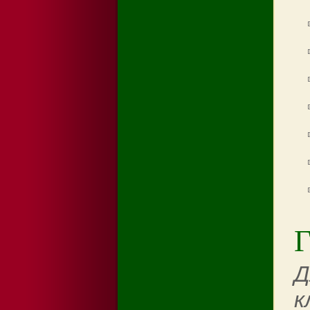
Г
Д
к