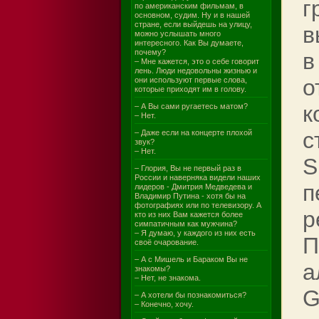
г
по американским фильмам, в
основном, судим. Ну и в нашей
стране, если выйдешь на улицу,
в
можно услышать много
интересного. Как Вы думаете,
почему?
в
– Мне кажется, это о себе говорит
лень. Люди недовольны жизнью и
о
они используют первые слова,
которые приходят им в голову.
к
– А Вы сами ругаетесь матом?
– Нет.
с
– Даже если на концерте плохой
звук?
– Нет.
S
– Глория, Вы не первый раз в
России и наверняка видели наших
п
лидеров - Дмитрия Медведева и
Владимир Путина - хотя бы на
фотографиях или по телевизору. А
р
кто из них Вам кажется более
симпатичным как мужчина?
– Я думаю, у каждого из них есть
П
своё очарование.
– А с Мишель и Бараком Вы не
а
знакомы?
– Нет, не знакома.
G
– А хотели бы познакомиться?
– Конечно, хочу.