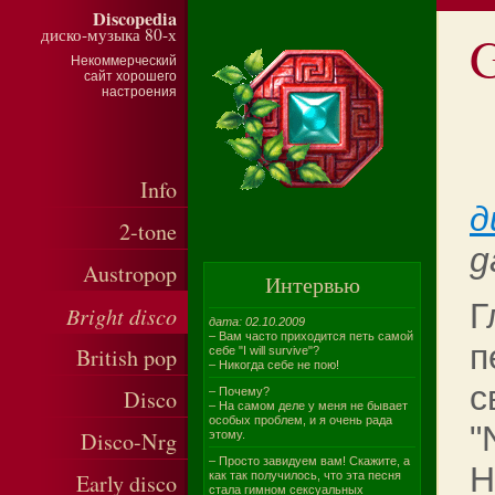
Discopedia
диско-музыка 80-х
G
Некоммерческий
сайт хорошего
настроения
Info
д
2-tone
g
Austropop
Интервью
Г
Bright disco
дата: 02.10.2009
– Вам часто приходится петь самой
п
British pop
себе "I will survive"?
– Никогда себе не пою!
с
Disco
– Почему?
– На самом деле у меня не бывает
особых проблем, и я очень рада
"
Disco-Nrg
этому.
– Просто завидуем вам! Скажите, а
Н
Early disco
как так получилось, что эта песня
стала гимном сексуальных