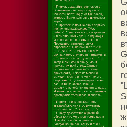
G
– Глория, а давайте, вернемся в
о
Ваши школьные годы чудесные.
Можете напеть одну из тех песен,
которые Вы исполняли в школьном
в
хоре?
– Я прекрасно помню свою первую
песню, она называлась "May
в
believe". Я пела её и в хоре девочек,
и в смешанном хоре. Но однажды
мне предстояло спеть её соло.
в
Перед выступлением меня
спросили: "Ты не боишься?" И я
ответила: "Нет! Мы же все друг
G
друга знаем, столько лет знакомы и
столько лет поём эту песню…" Но
б
когда я вышла на сцену, меня
пронзил жуткий страх. Слышу
вступление, но ничего не могу
г
произнести, ничего из меня не
выходит, молчу и не могу ничего
поделать. Вступление играет ещё
"
раз - и то же самое, мне не
выдавить из себя ни одного слова…
И только после того, как вступление
S
прозвучало третий раз, я запела.
– Глория, неизменный атрибут
н
звездной жизни - это лимузины,
яхты, виллы... У Вас они есть?
– Я веду достаточно скромный
ж
образ жизни. Но у меня есть дом в
Нью-Джерси, была вилла в
Акапулько, но поскольку я очень