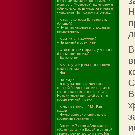
з
редко там бывала, я её продала. У
меня есть "Мерседес", на котором я
H
обычно езжу, есть меха, ювелирные
украшения. Но, пожалуй, это всё…
п
– А дом, о котором Вы говорили,
большой?
– Ну да, по некоторым стандартам
д
не маленький.
– А вы, кстати, замужем?
– На данный момент - нет.
В
– О, есть шанс! Глория, а у Вас есть
богатые поклонники?
в
– Да, конечно.
– А Вы крутили романы со своими
к
поклонниками?
– Нет…
С
– Почему?
– Я ищу настоящего человека,
который бы мне подходил, а такого
В
среди поклонников не встретишь.
Но если среди них такой есть, то
проще ему найти меня.
х
– А мы не сгодимся? Мы Вас
нашли!
з
– Нужно время, человека нужно
проверить временем…
и
– Глория, у России и Америки есть
общая черта - и в Вашей, и в нашей
стране люди ругаются матом. Мы