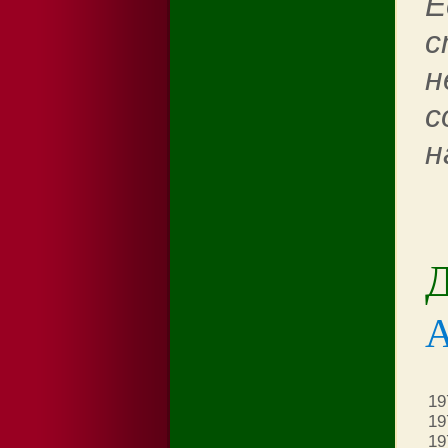
Е
с
н
с
н
Д
19
19
19