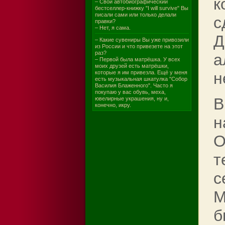
к
– Свой автобиографический
бестселлер-книжку "I will survive" Вы
писали сами или только делали
с
правки?
– Нет, я сама.
Д
– Какие сувениры Вы уже привозили
из России и что привезете на этот
раз?
а
– Первой была матрёшка. У всех
моих друзей есть матрёшки,
которые я им привезла. Ещё у меня
н
есть музыкальная шкатулка "Собор
Василия Блаженного". Часто я
покупаю у вас обувь, меха,
В
ювелирные украшения, ну и,
конечно, икру.
н
О
т
с
М
б