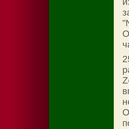
и
з
"
O
ч
2
р
Z
в
н
О
п