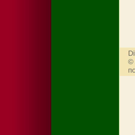
Di
©
п