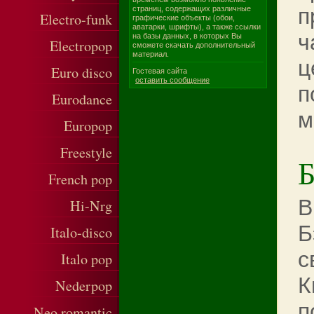
п
страниц, содержащих различные
Electro-funk
графические объекты (обои,
аватарки, шрифты), а также ссылки
ч
на базы данных, в которых Вы
Electropop
сможете скачать дополнительный
материал.
ц
Euro disco
Гостевая сайта
оставить сообщение
п
Eurodance
м
Europop
Freestyle
Б
French pop
В
Hi-Nrg
Б
Italo-disco
с
Italo pop
К
Nederpop
п
Neo romantic