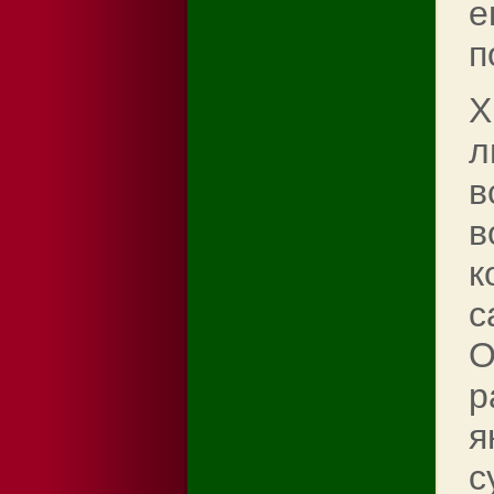
е
п
Х
л
в
в
к
с
О
р
я
с