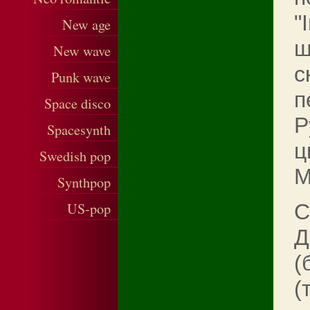
"
New age
ш
New wave
с
Punk wave
п
Space disco
Р
Spacesynth
ц
Swedish pop
М
Synthpop
US-pop
С
Д
(
(