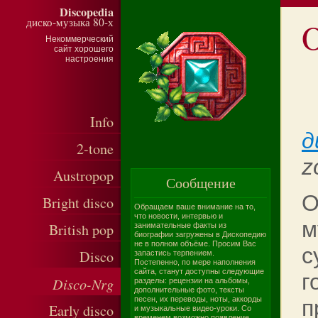
Discopedia
диско-музыка 80-х
Некоммерческий
сайт хорошего
настроения
Info
д
2-tone
z
Austropop
Сообщение
O
Bright disco
Обращаем ваше внимание на то,
что новости, интервью и
м
British pop
занимательные факты из
биографии загружены в Дископедию
не в полном объёме. Просим Вас
с
Disco
запастись терпением.
Постепенно, по мере наполнения
сайта, станут доступны следующие
г
Disco-Nrg
разделы: рецензии на альбомы,
дополнительные фото, тексты
песен, их переводы, ноты, аккорды
п
Early disco
и музыкальные видео-уроки. Со
временем возможно появление