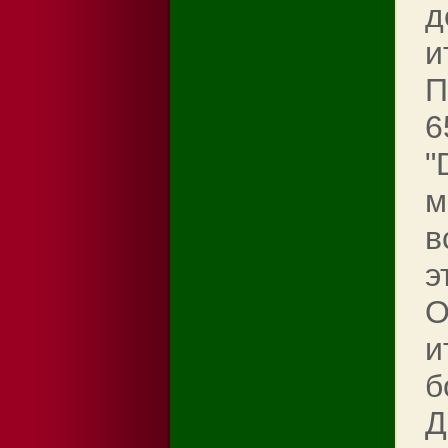
д
и
П
6
"
м
в
э
O
и
б
Д