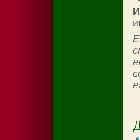
И
и
Е
с
н
с
н
Д