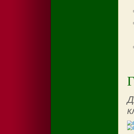
Г
Д
к