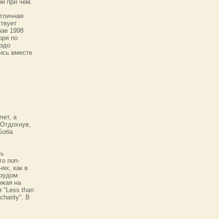
ни при чем.
отличная
ствует
мае 1998
оря по
аздо
лись вместе
лет, а
 Отдохнув,
Боба
ль
го поп-
нях, как в
трудом
ожая на
 "Less than
harity". В