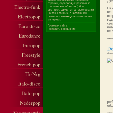
Джо
страниц, содержащих различные
Electro-funk
графические объекты (обои,
На 
аватарки, шрифты), а также ссылки
вещ
на базы данных, в которых Вы
Electropop
вто
сможете скачать дополнительный
год
материал.
сра
Euro disco
Гостевая сайта
инт
оставить сообщение
не 
Eurodance
авт
Europop
Do
Freestyle
дата
French pop
Hi-Nrg
Italo-disco
Italo pop
Nederpop
per
общ
Neo romantic