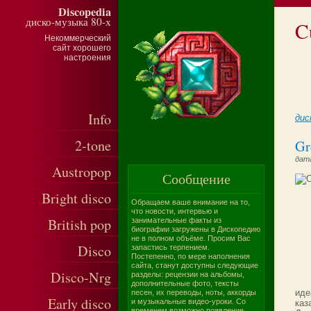
Discopedia
диско-музыка 80-х
C
Некоммерческий
сайт хорошего
настроения
Info
дис
2-tone
Gr
дата
Austropop
Сообщение
Bright disco
Обращаем ваше внимание на то,
что новости, интервью и
British pop
занимательные факты из
биографии загружены в Дископедию
не в полном объёме. Просим Вас
Disco
запастись терпением.
Постепенно, по мере наполнения
сайта, станут доступны следующие
Disco-Nrg
разделы: рецензии на альбомы,
дополнительные фото, тексты
иде
песен, их переводы, ноты, аккорды
Early disco
и музыкальные видео-уроки. Со
каз
временем возможно появление