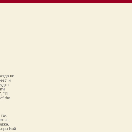
когда не
est" и
будто
яти
"I'll
of the
 так
стью,
рджа,
рьеры Бой