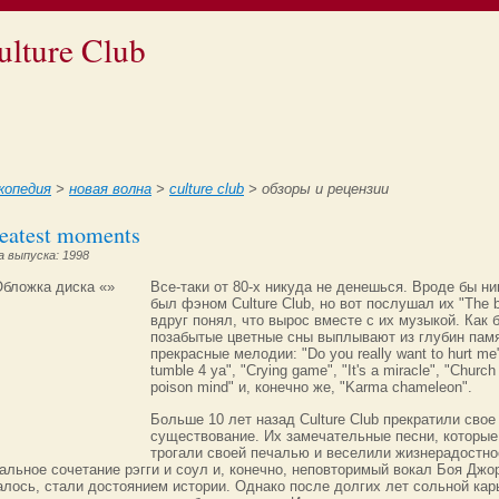
ulture Club
копедия
>
новая волна
>
culture club
> обзоры и рецензии
eatest moments
 выпуска: 1998
Все-таки от 80-х никуда не денешься. Вроде бы ни
был фэном Culture Club, но вот послушал их "The b
вдруг понял, что вырос вместе с их музыкой. Как 
позабытые цветные сны выплывают из глубин пам
прекрасные мелодии: "Do you really want to hurt me", 
tumble 4 ya", "Crying game", "It's a miracle", "Church 
poison mind" и, конечно же, "Karma chameleon".
Больше 10 лет назад Culture Club прекратили свое
существование. Их замечательные песни, которые
трогали своей печалью и веселили жизнерадостно
альное сочетание рэгги и соул и, конечно, неповторимый вокал Боя Джо
алось, стали достоянием истории. Однако после долгих лет сольной ка