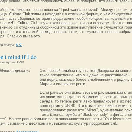
рдж решил, что стоит попробовать снова. И поверьте, что деньги здесь 
сборнике имеется новая песенка "I just wanna be loved". Между прочим, 
ица. Culture Club живы и находятся в отличной форме, о чем свидетель
рая часть сборника, которая представляет собой концерт, записанный в 
а на VH1. Culture Club звучат как новенькие, живо и огоньком. Честно гов
внению со студийным сборником это живое выступление слушается гор
ереснее, и это на мой взгляд говорит о том, что музыканты вновь собра
зря. Спасибо им за это.
ор обзора:
K.S.
n't mind if I do
 выпуска: 1999
Это первый альбом группы Боя Джорджа за много 
такое впечатление, что мы даже не расставались.
они вернулись еще более влюбленными в родину 
Марли и солнечное регги.
Если раньше они использовали растаманский сти
исключительно для разбавления своего колоритно
саунда, то теперь регги явно превалирует в их пес
свое время у UB-40. Эти стилистические рамки с 
преодолевают разве что "Mirror", удивительно пох
Тома Джонса, румба в "Black comedy" и финальная
fect". Но все равно больше всего запоминается поп-регги "Your kisses are c
ем, свидание с десятками музыкальных культур продолжается!..