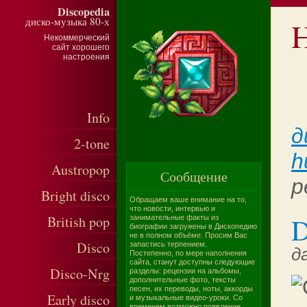
Discopedia
диско-музыка 80-х
Некоммерческий
сайт хорошего
настроения
Info
д
2-tone
h
Austropop
Сообщение
р
Bright disco
Обращаем ваше внимание на то,
что новости, интервью и
D
British pop
занимательные факты из
биографии загружены в Дископедию
не в полном объёме. Просим Вас
Disco
запастись терпением.
д
Постепенно, по мере наполнения
сайта, станут доступны следующие
Disco-Nrg
разделы: рецензии на альбомы,
дополнительные фото, тексты
песен, их переводы, ноты, аккорды
Early disco
и музыкальные видео-уроки. Со
временем возможно появление