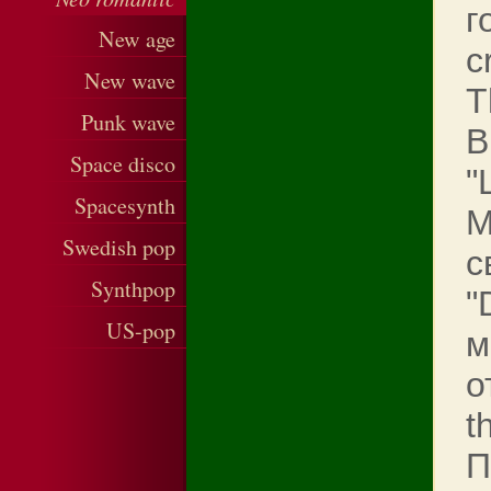
г
New age
c
New wave
T
Punk wave
В
Space disco
"
Spacesynth
М
Swedish pop
с
Synthpop
"
US-pop
м
о
t
П