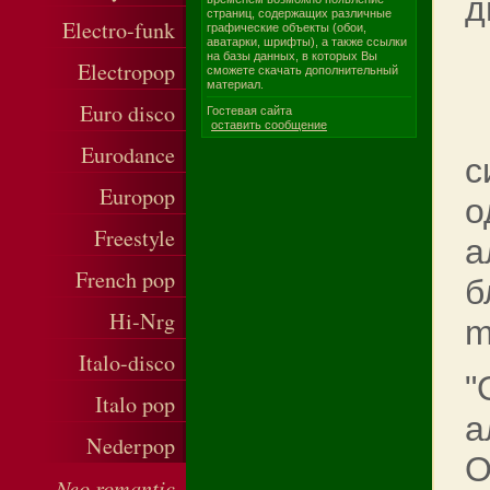
страниц, содержащих различные
Electro-funk
графические объекты (обои,
аватарки, шрифты), а также ссылки
на базы данных, в которых Вы
Electropop
сможете скачать дополнительный
материал.
Euro disco
Гостевая сайта
оставить сообщение
Eurodance
с
Europop
о
Freestyle
а
French pop
б
Hi-Nrg
m
Italo-disco
"
Italo pop
а
Nederpop
О
Neo romantic