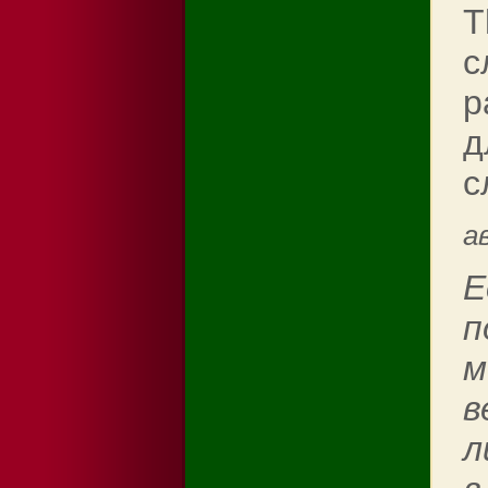
T
с
р
д
с
а
Е
п
м
в
л