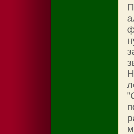
П
а
ф
н
з
з
H
л
"
п
р
м