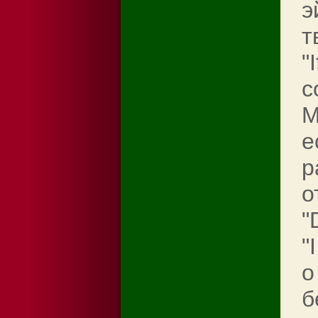
э
т
"
с
М
е
р
о
"
"
о
б