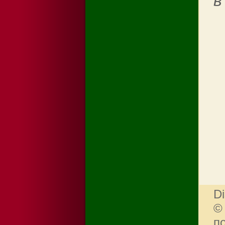
в
Di
©
п