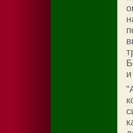
о
н
п
в
т
Б
и
"
к
с
к