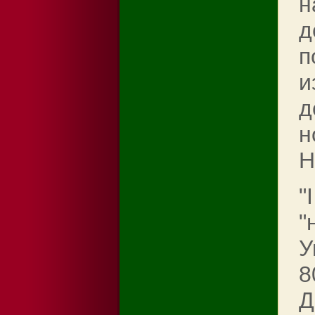
н
д
п
и
д
н
Н
"
"
У
8
Д