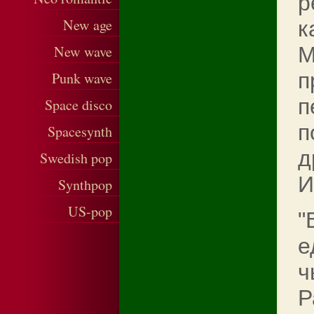
р
New age
к
New wave
М
п
Punk wave
п
Space disco
п
Spacesynth
д
Swedish pop
И
Synthpop
US-pop
"
е
ч
Р