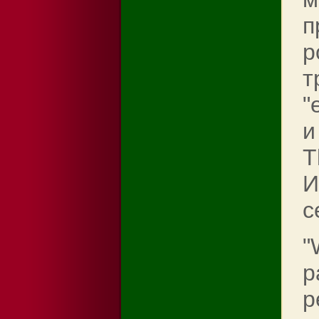
п
р
т
"
и
T
И
с
"
р
р