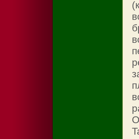
(
в
б
в
п
р
з
п
в
р
O
T