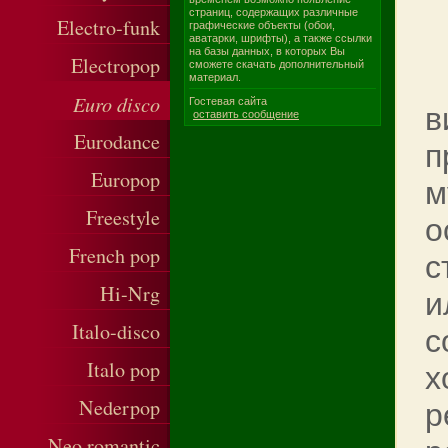
страниц, содержащих различные
Electro-funk
графические объекты (обои,
аватарки, шрифты), а также ссылки
на базы данных, в которых Вы
Electropop
сможете скачать дополнительный
материал.
Euro disco
Гостевая сайта
в
оставить сообщение
Eurodance
п
Europop
м
Freestyle
о
French pop
с
Hi-Nrg
и
Italo-disco
с
Italo pop
х
Nederpop
р
Neo romantic