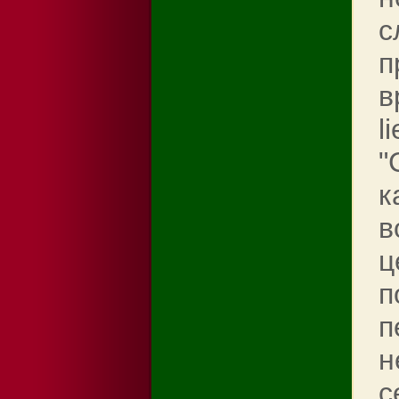
с
п
в
l
"
к
в
ц
п
п
н
с