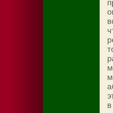
п
о
в
ч
р
т
р
м
м
а
э
в