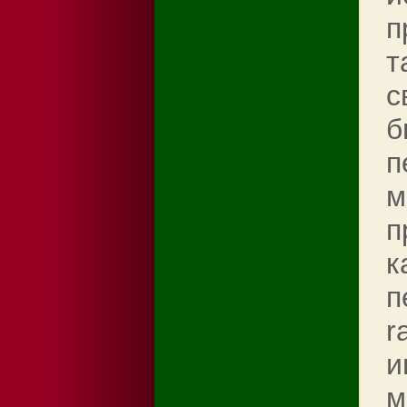
п
т
с
б
п
м
п
к
п
r
и
м