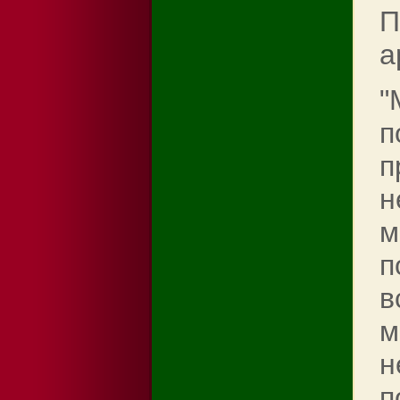
П
а
"
п
п
н
м
п
в
м
н
п