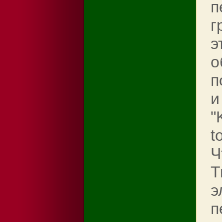
п
г
э
о
п
и
"
t
Ч
Т
э
п