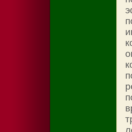
э
п
и
к
о
к
п
р
п
в
т
л