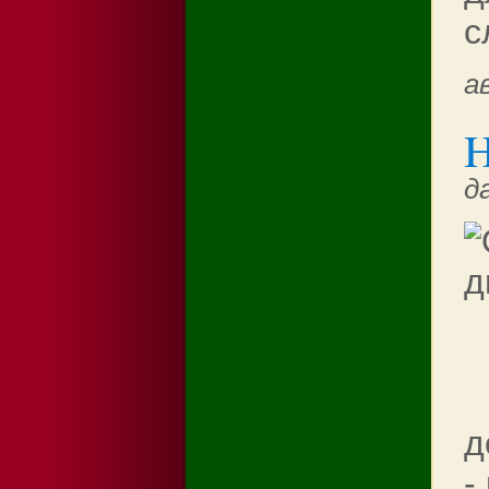
с
а
H
д
д
-