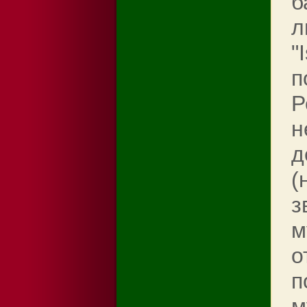
б
л
"
п
Р
н
д
(
з
м
о
п
м