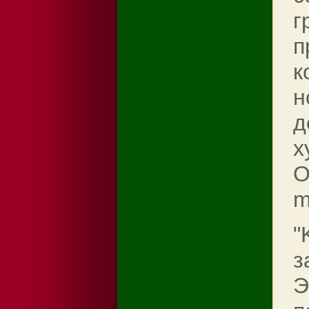
г
п
к
н
д
х
О
m
"
з
Э