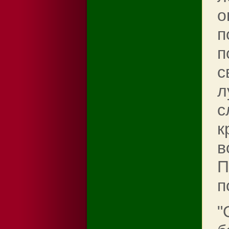
о
п
п
с
л
с
к
в
П
п
"