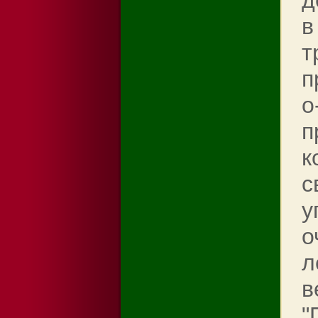
д
в
т
п
o
п
к
с
у
о
л
в
"