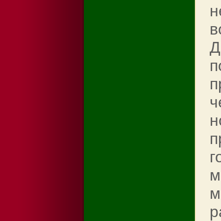
н
в
Д
п
п
ч
н
п
г
м
м
р