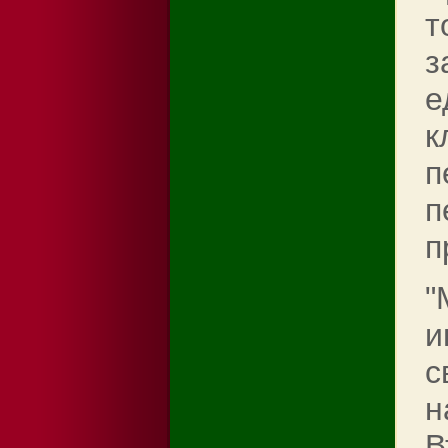
т
з
е
к
п
п
п
"
и
с
н
В