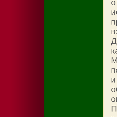
о
и
п
в
Д
к
М
п
и
о
о
П