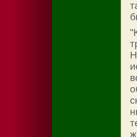
т
б
"
т
Н
и
в
о
с
н
т
ж