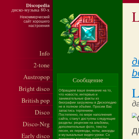
Discopedia
диско-музыка 80-х
L
Некоммерческий
сайт хорошего
настроения
Info
д
2-tone
b
Austropop
Сообщение
L
Bright disco
Обращаем ваше внимание на то,
что новости, интервью и
British pop
занимательные факты из
д
биографии загружены в Дископедию
не в полном объёме. Просим Вас
Disco
запастись терпением.
Постепенно, по мере наполнения
сайта, станут доступны следующие
Disco-Nrg
разделы: рецензии на альбомы,
дополнительные фото, тексты
песен, их переводы, ноты, аккорды
Early disco
и музыкальные видео-уроки. Со
временем возможно появление