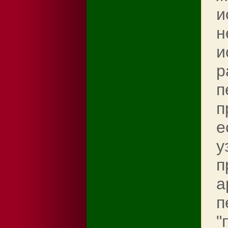
и
н
и
р
п
п
е
у
п
а
п
"