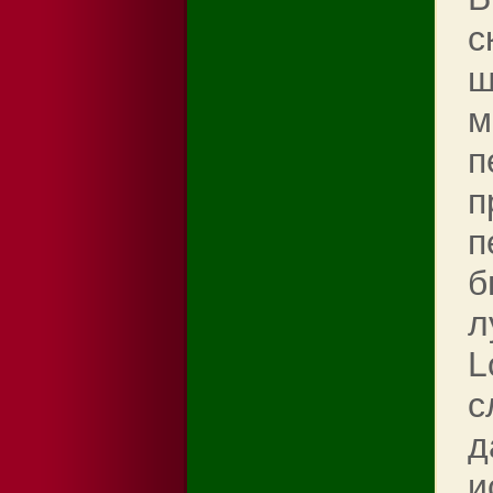
с
ш
м
п
п
п
б
л
L
с
д
и