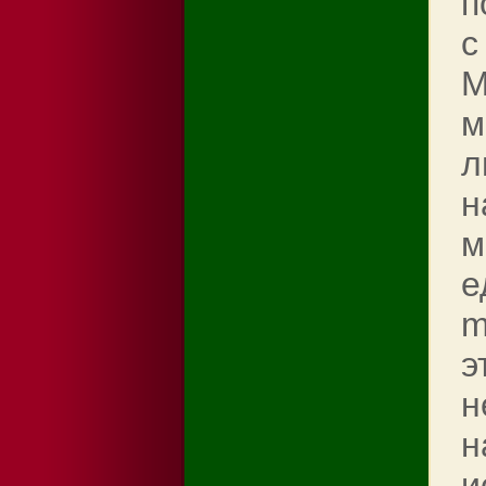
п
с
М
м
л
н
м
е
m
э
н
н
и