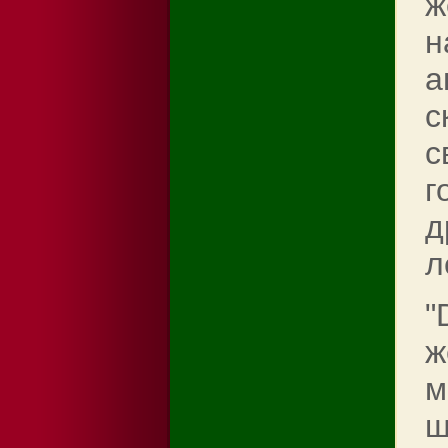
ж
н
а
с
с
г
д
л
"
ж
м
ш