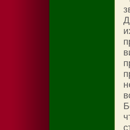
з
Д
и
п
в
п
п
н
в
Б
ч
с