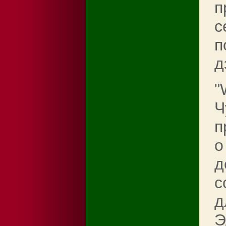
п
с
п
д
"
Ч
п
о
д
с
д
Э