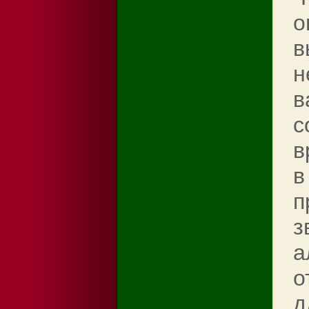
о
в
н
в
с
в
в
п
з
а
о
д