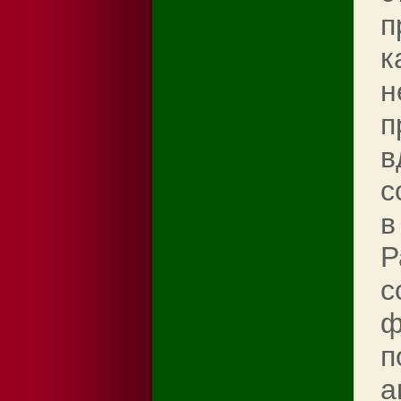
п
к
н
п
в
с
в
Р
с
ф
п
а