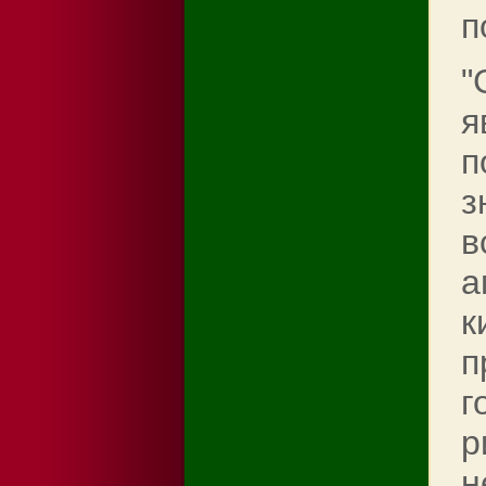
п
"
я
п
з
в
а
к
п
г
р
н