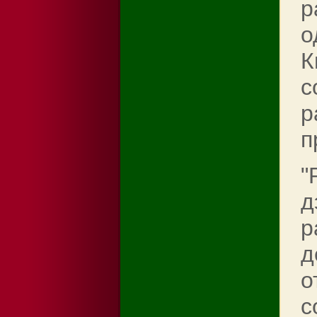
р
о
К
с
р
п
"
д
р
д
о
с