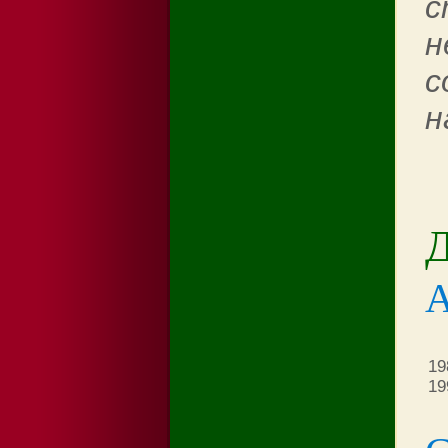
с
н
с
н
Д
19
19