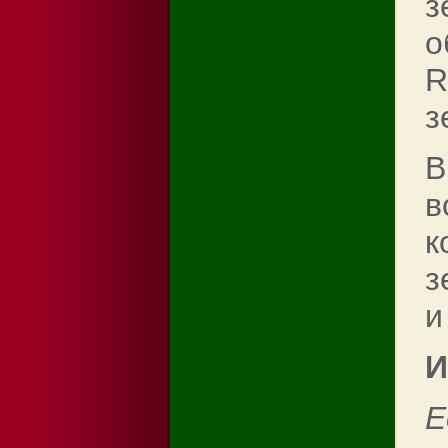
з
о
R
з
В
в
к
з
и
И
Е