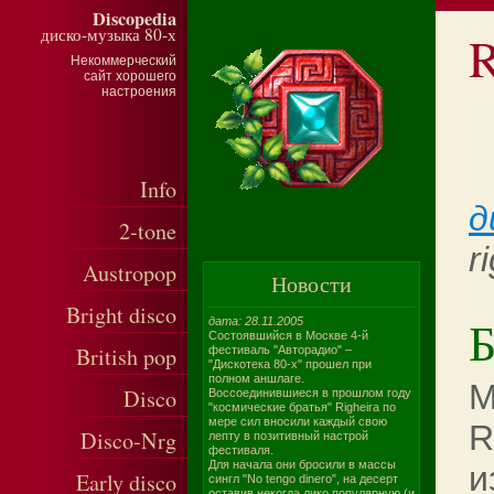
Discopedia
диско-музыка 80-х
R
Некоммерческий
сайт хорошего
настроения
Info
д
2-tone
r
Austropop
Новости
Bright disco
Б
дата: 28.11.2005
Состоявшийся в Москве 4-й
British pop
фестиваль "Авторадио" –
"Дискотека 80-х" прошел при
полном аншлаге.
M
Disco
Воссоединившиеся в прошлом году
"космические братья" Righeira по
мере сил вносили каждый свою
R
Disco-Nrg
лепту в позитивный настрой
фестиваля.
Для начала они бросили в массы
и
Early disco
сингл "No tengo dinero", на десерт
оставив некогда дико популярную (и