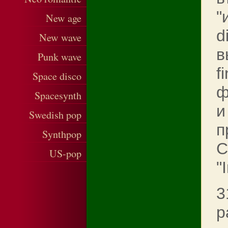
"
New age
d
New wave
в
Punk wave
f
Space disco
ф
Spacesynth
и
Swedish pop
п
Synthpop
С
US-pop
"
3
р