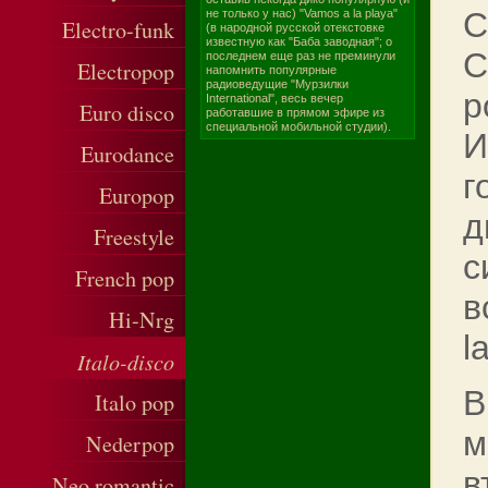
С
не только у нас) "Vamos a la playa"
Electro-funk
(в народной русской отекстовке
известную как "Баба заводная"; о
С
последнем еще раз не преминули
Electropop
напомнить популярные
радиоведущие "Мурзилки
р
International", весь вечер
Euro disco
работавшие в прямом эфире из
специальной мобильной студии).
И
Eurodance
г
Europop
д
Freestyle
с
French pop
в
Hi-Nrg
l
Italo-disco
В
Italo pop
м
Nederpop
в
Neo romantic