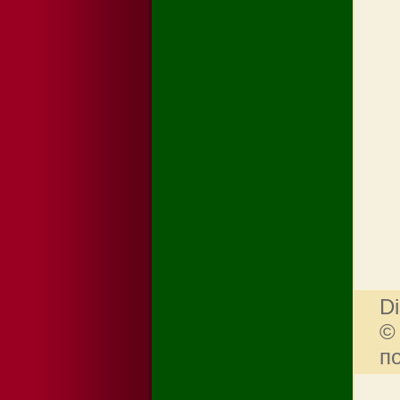
Di
©
п