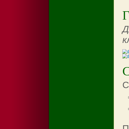
Г
Д
к
С
П