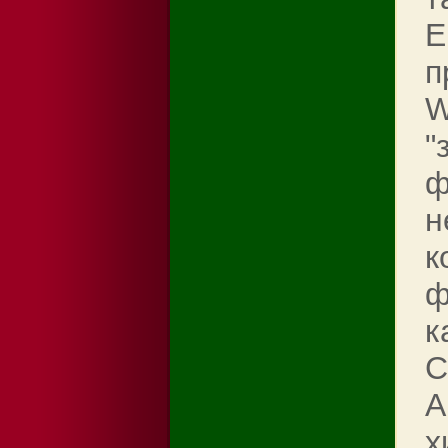
Е
п
W
"
ф
н
к
ф
к
С
A
х