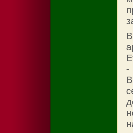
п
з
В
а
E
-
В
с
д
н
н