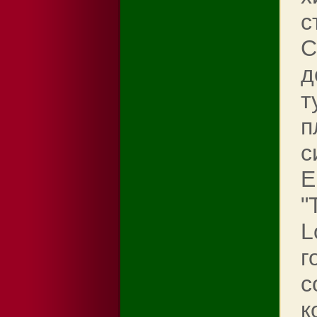
с
С
д
т
п
с
Е
"
L
г
с
к