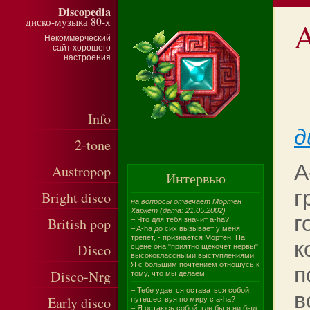
Discopedia
диско-музыка 80-х
A
Некоммерческий
сайт хорошего
настроения
Info
д
2-tone
A
Austropop
Интервью
г
Bright disco
на вопросы отвечает Мортен
Харкет (дата: 21.05.2002)
г
British pop
– Что для тебя значит a-ha?
– A-ha до сих вызывает у меня
трепет, - признается Мортен. На
к
Disco
сцене она "приятно щекочет нервы"
высококлассными выступлениями.
Я с большим почтением отношусь к
п
Disco-Nrg
тому, что мы делаем.
– Тебе удается оставаться собой,
в
Early disco
путешествуя по миру с a-ha?
– Я остаюсь собой, где бы я ни был,