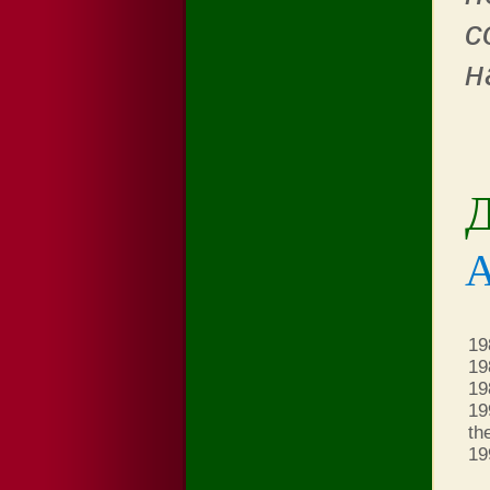
с
н
Д
19
19
19
19
th
19