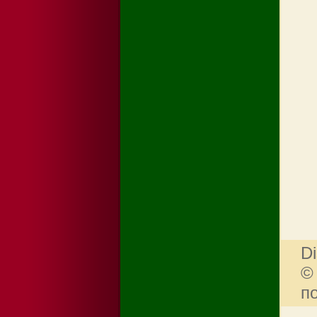
Di
©
п