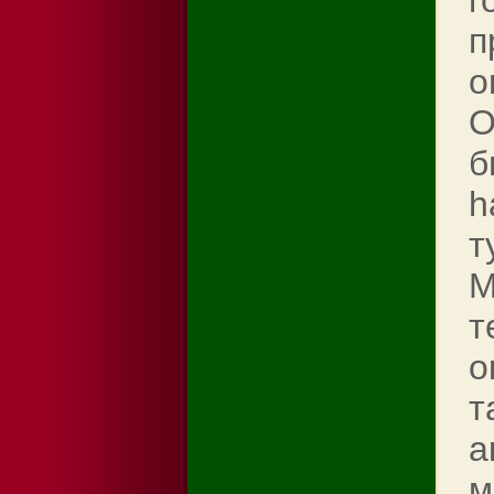
г
п
о
О
б
h
т
М
т
о
т
а
м