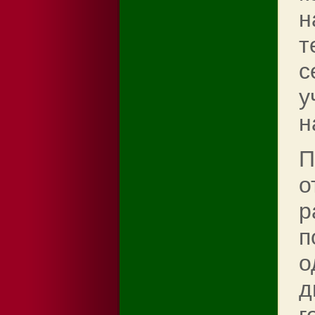
н
т
с
у
н
П
о
р
п
о
д