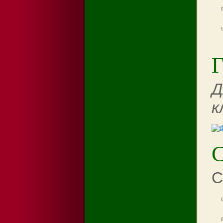
Г
Д
к
С