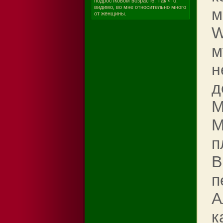
подростковом возрасте. Так что,
видимо, во мне относительно много
м
от женщины.
W
м
н
д
M
М
п
B
п
А
к