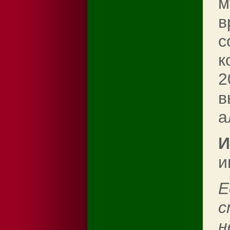
м
в
с
к
2
в
а
И
и
Е
с
н