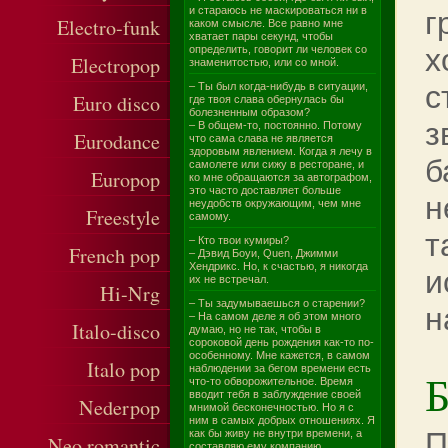
и стараюсь не маскироваться ни в
г
Electro-funk
каком смысле. Все равно мне
хватает пары секунд, чтобы
х
определить, говорит ли человек со
Electropop
знаменитостью, или со мной.
с
– Ты был когда-нибудь в ситуации,
Euro disco
где твоя слава обернулась бы
болезненным образом?
з
– В общем-то, постоянно. Потому
Eurodance
что сама слава не является
здоровым явлением. Когда я лечу в
б
самолете или сижу в ресторане, и
Europop
ко мне обращаются за автографом,
это часто доставляет больше
н
неудобств окружающим, чем мне
Freestyle
самому.
т
– Кто твои кумиры?
French pop
– Дэвид Боуи, Quen, Джимми
Хендрикс. Но, к счастью, я никогда
и
их не встречал.
Hi-Nrg
– Ты задумываешься о старении?
н
– На самом деле я об этом много
Italo-disco
думаю, но не так, чтобы в
сороковой день рождения как-то по-
особенному. Мне кажется, в самом
Italo pop
наблюдении за бегом времени есть
Б
что-то обворожительное. Время
вводит тебя в заблуждение своей
Nederpop
мнимой бесконечностью. Но я с
ним в самых добрых отношениях. Я
П
как бы живу не внутри времени, а
Neo romantic
составляю ему компанию.