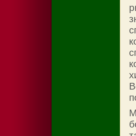
р
з
с
к
с
к
х
В
п
М
б
т