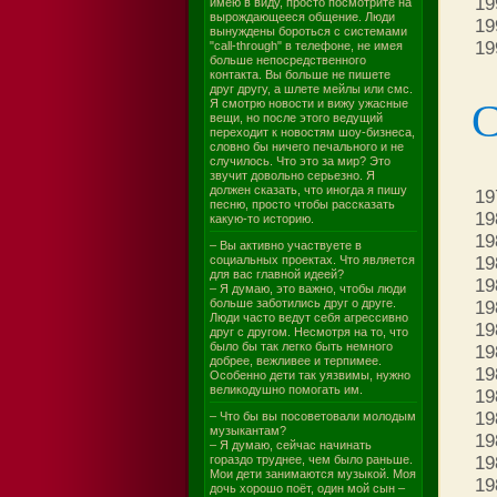
19
имею в виду, просто посмотрите на
вырождающееся общение. Люди
19
вынуждены бороться с системами
19
"call-through" в телефоне, не имея
больше непосредственного
контакта. Вы больше не пишете
друг другу, а шлете мейлы или смс.
С
Я смотрю новости и вижу ужасные
вещи, но после этого ведущий
переходит к новостям шоу-бизнеса,
словно бы ничего печального и не
случилось. Что это за мир? Это
звучит довольно серьезно. Я
должен сказать, что иногда я пишу
19
песню, просто чтобы рассказать
19
какую-то историю.
19
– Вы активно участвуете в
социальных проектах. Что является
19
для вас главной идеей?
19
– Я думаю, это важно, чтобы люди
больше заботились друг о друге.
19
Люди часто ведут себя агрессивно
19
друг с другом. Несмотря на то, что
было бы так легко быть немного
19
добрее, вежливее и терпимее.
19
Особенно дети так уязвимы, нужно
великодушно помогать им.
19
19
– Что бы вы посоветовали молодым
музыкантам?
19
– Я думаю, сейчас начинать
гораздо труднее, чем было раньше.
19
Мои дети занимаются музыкой. Моя
19
дочь хорошо поёт, один мой сын –