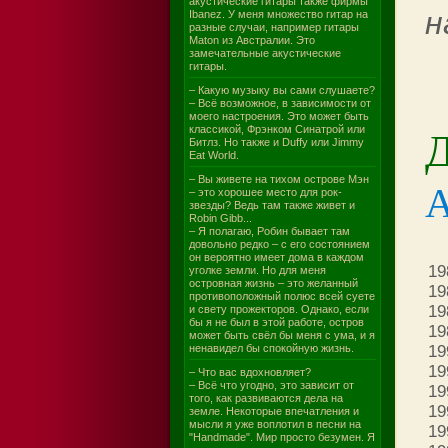
акустические гитары также фирмы
н
Ibanez. У меня множество гитар на
разные случаи, например гитары
Maton из Австралии. Это
замечательные акустические
гитары.
– Какую музыку вы сами слушаете?
– Всё возможное, в зависимости от
моего настроения. Это может быть
Д
классикой, Фрэнком Синатрой или
Битлз. Но также и Duffy или Jimmy
Eat World.
– Вы живете на тихом острове Мэн
– это хорошее место для рок-
звезды? Ведь там также живет и
Robin Gibb...
– Я полагаю, Робин бывает там
довольно редко – с его состоянием
он вероятно имеет дома в каждом
19
уголке земли. Но для меня
островная жизнь – это желанный
19
противоположный полюс всей суете
19
и свету прожекторов. Однако, если
бы я не был в этой работе, остров
19
может быть свёл бы меня с ума, и я
ненавидел бы спокойную жизнь.
19
19
– Что вас вдохновляет?
– Всё что угодно, это зависит от
19
того, как развиваются дела на
19
земле. Некоторые впечатления и
мысли я уже воплотил в песни на
19
"Handmade". Мир просто безумен. Я