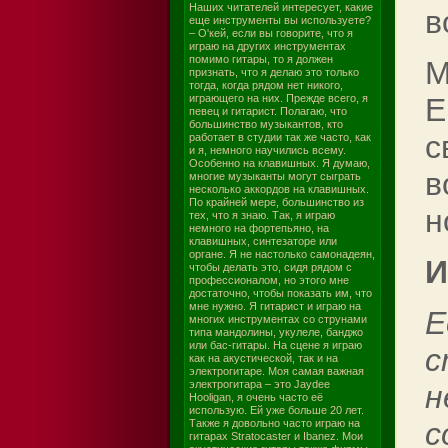
Наших читателей интересует, какие
в
еще инструменты вы используете?
– О'кей, если вы говорите, что я
играю на других инструментах
помимо гитары, то я должен
М
признать, что я делаю это только
тогда, когда рядом нет никого,
играющего на них. Прежде всего, я
Е
певец и гитарист. Полагаю, что
большинство музыкантов, кто
с
работает в студии так же часто, как
и я, немного научились всему.
Особенно на клавишных. Я думаю,
в
многие музыканты могут сыграть
несколько аккордов на клавишных.
По крайней мере, большинство из
н
тех, что я знаю. Так, я играю
немного на фортепьяно, на
клавишных, синтезаторе или
органе. Я не настолько самонадеян,
И
чтобы делать это, сидя рядом с
профессионалом, но этого мне
достаточно, чтобы показать им, что
мне нужно. Я гитарист и играю на
Е
многих инструментах со струнами
типа мандолины, укулеле, банджо
или бас-гитары. На сцене я играю
с
как на акустической, так и на
электрогитаре. Моя самая важная
электрогитара – это Jaydee
н
Hooligan, я очень часто её
использую. Ей уже больше 20 лет.
с
Также я довольно часто играю на
гитарах Stratocaster и Ibanez. Мои