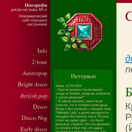
Discopedia
диско-музыка 80-х
C
Некоммерческий
сайт хорошего
настроения
Info
д
2-tone
n
Austropop
Интервью
Bright disco
Б
дата: 12.04.2009
– Был ли момент после вашего
British pop
ухода из Smokie, когда вы пожалели
о своем решении?
– В самом начале у меня было
К
Disco
чувство, что я потерял свою душу.
Когда я был успешен с вещами типа
"Midnight Lady" и долго находился в
Р
Disco-Nrg
поездках без группы, или в ТВ-шоу
стоял на сцене один – это было
довольно странно. Но и во времена
(
Early disco
со Smokie я был тем, кто давал
интервью и делал промоушн. Так