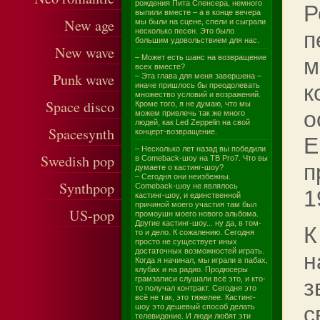
рождения Пита Спенсера, немного
Р
выпили вместе – а в конце вечера
New age
мы были на сцене, спели и сыграли
несколько песен. Это было
п
большим удовольствием для нас.
New wave
– Может есть шанс на возвращение
м
всех вместе?
Punk wave
– Эта глава для меня завершена –
к
иначе пришлось бы преодолевать
множество условий и возражений.
Space disco
Кроме того, я не думаю, что мы
о
можем привлечь так же много
людей, как Led Zeppelin на свой
Spacesynth
концерт-возвращение.
E
– Несколько лет назад вы победили
Swedish pop
в Comeback-шоу на ТВ Pro7. Что вы
п
думаете о кастинг-шоу?
– Сегодня они неизбежны.
Synthpop
Comeback-шоу не являлось
1
кастинг-шоу, и единственной
причиной моего участия там был
US-pop
промоушн моего нового альбома.
Другие кастинг-шоу... ну да, в том-
К
то и дело. К сожалению. Сегодня
просто не существует иных
достаточных возможностей играть.
н
Когда я начинал, мы играли в пабах,
клубах и на радио. Продюсеры
грамзаписи слушали всё это, и кто-
з
то получал контракт. Сегодня это
всё не так, это тяжелее. Кастинг-
с
шоу это дешевый способ делать
телевидение. И люди любят эти