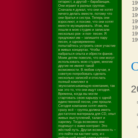
гитарист, а другой – барабанщик.
19
Они играют в разных группах.
19
Сначала я думал, что они не хотят
ничего делать вместе, потому что
19
они братья и сестра. Теперь они
19
взрослеют, и похоже, что они хотят
вместе музицировать. Итак, мы
19
пошли в мою студию и записали
19
несколько рок- и поп- песен. Я
предложил им – запишите пару
19
песен, и одновременно
попытайтесь устроить свое участие
в живых концертах. Чтобы
набраться опыта и обрести фанов.
Моим детям повезло, что они могут
С
использовать мою студию, многие
другие не имеют такой
возможности. В любом случае, я
советую попробовать сделать
несколько записей и отослать
полный комплект в
2
звукозаписывающую компанию, так
как это то, что они ищут сегодня.
Времена, когда вы могли
стартовать свою карьеру с одной
единственной песни, уже прошли.
Сегодня компании хотят иметь
сразу всё – группа должна иметь
достаточно материала для CD, опыт
живых выступлений, талант и
харизму. Тогда возможно они
подпишут с вами контракт. Это
жёсткий путь. Другая возможность –
это пойти на кастинг-шоу, и с
небольшой долей удачи сделать