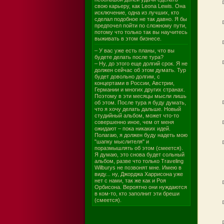
свою карьеру, как Leona Lewis. Она
исключение, одна из лучших, кто
сделал подобное не так давно. Я бы
предпочел пойти по сложному пути,
потому что только так вы научитесь
выживать в этом бизнесе.
– У вас уже есть планы, что вы
будете делать после тура?
– Ну, до этого еще долгий срок. Я не
должен сейчас об этом думать. Тур
будет довольно долгим, с
концертами в России, Австрии,
Германии и многих других странах.
Поэтому в эти месяцы мысли лишь
об этом. После тура я буду думать,
что я хочу делать дальше. Новый
студийный альбом, может что-то
совершенно иное, чем от меня
ожидают – пока никаких идей.
Полагаю, я должен буду надеть мою
"шапку мыслителя" и
поразмышлять об этом (смеется).
Я думаю, это снова будет сольный
альбом, разве что только Traveling
Wilburys не позвонят мне. Имею в
виду... ну, Джорджа Харрисона уже
нет с нами, так же как и Роя
Орбисона. Вероятно они нуждаются
в ком-то, кто заполнит эти бреши
(смеется).