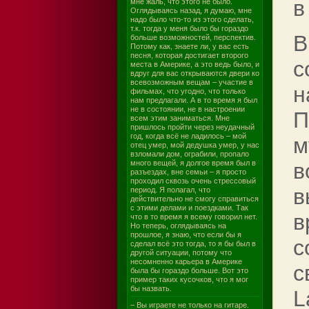
в
мне жаль, что этого не было.
Оглядываясь назад, я думаю, мне
надо было что-то из этого сделать,
т.к. тогда у меня было бы гораздо
В
больше возможностей, перспектив.
Потому как, знаете ли, у вас есть
песня, которая достигает второго
с
места в Америке, а это ведь было, и
вдруг для вас открываются двери ко
всевозможным вещам – участие в
н
фильмах, что угодно, что только
нам предлагали. А в то время я был
не в состоянии, не в настроении
П
всем этим заниматься. Мне
пришлось пройти через неудачный
год, когда всё не ладилось – мой
м
отец умер, мой дедушка умер, у нас
взломали дом, ограбили, пропало
много вещей, я долгое время был в
в
разъездах, вне семьи – я просто
проходил сквозь очень стрессовый
в
период. Я полагал, что
действительно не смогу справиться
с этими делами и поездками. Так
в
что в то время я всему говорил нет.
Но теперь, оглядываясь на
прошлое, я знаю, что если бы я
с
сделал всё это тогда, то я бы был в
другой ситуации, потому что
несомненно карьера в Америке
с
была бы гораздо больше. Вот это
пример таких кусочков, что я мог
бы назвать.
L
– Вы играете не только на гитаре.