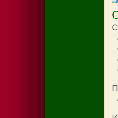
С
П
И