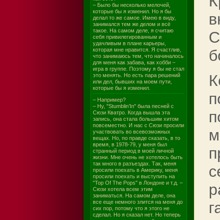
К
– Было бы несколько мелочей,
которые бы я изменил. Но я бы
в
делал то же самое. Имею в виду,
занимался тем же делом и всё
такое. На самом деле, я считаю
С
себя привилегированным и
удачливым в плане карьеры,
которая мне нравится. Я счастлив,
б
что занимаюсь тем, что начиналось
для меня как забава, как хобби –
игра в группе. Поэтому я бы не стал
К
это менять. Но есть пара решений
или дел, бывших на моем пути,
которые бы я изменил.
п
– Например?
– Ну, "Stumblin’In" была песней с
п
Сюзи Кватро. Когда вышла эта
запись, она стала большим хитом
повсеместно. И нас с Сюзи просили
м
участвовать во всевозможных
вещах. Но, по правде сказать, в то
время, в 1978-79, у меня был
п
странный период в моей личной
жизни. Мне очень не хотелось быть
так много в разъездах. Так, меня
с
просили поехать в Америку, меня
просили поехать и выступить на
"Top Of The Pops" в Лондоне и т.д. –
р
Сюзи хотела всем этим
заниматься. На самом деле, она
все еще немного злится на меня до
г
сих пор, потому что я этого не
сделал. Но я сказал нет. Но теперь