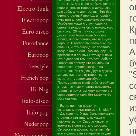
о
что в этом для меня не было ничего
Electro-funk
нового, только теперь я делал это
для себя, а не для группы. Это был
г
очень странный период, и порой я
Electropop
чувствовал себя довольно одиноко.
Особенно когда я стоял один на
К
сцене, а рядом не было никого, кого
Euro disco
бы я знал 20 лет и на кого мне
достаточно было лишь бросить
п
взгляд, чтобы понять, что всё идет
Eurodance
хорошо. В группе вы сплочены, вы
сильны, и это ощущение пропало,
А
когда я начал сольную карьеру. Со
Europop
временем я привык к этому, и пока
что я доволен тем, что есть сейчас.
б
Особенно потому что со мной на
Freestyle
сцене есть группа, когда я на
гастролях. Мы ладим друг с другом,
"
мы друзья, и мы путешествуем
French pop
вместе в туровом автобусе.
с
Преимущество моей работы сейчас
в том, что я могу иметь поддержку
Hi-Nrg
группы, и при этом могу принимать
с
свои решения сам, без каких-либо
Italo-disco
обсуждений.
и
– Вы до сих пор дружите с
остальными участниками Smokie?
Italo pop
– Да, конечно. У нас было несколько
у
странных лет вначале, когда я
Nederpop
покинул группу. Спустя какое-то
время всё снова стало хорошо.
н
Сегодня мы абсолютно квиты. Мы
Neo romantic
все виделись на вечеринке на дне