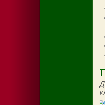
Г
Д
к