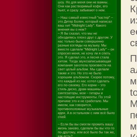
шоу. Но для меня они не важны.
К
Они как растворимый кофе, его
пьют, и сразу забывают о нем.
и
– Наш самый известный "кастер" –
это Дитер Болен, который написал
ваш хит "Midnight Lady". Какого
е
мнения вы о нем?
– Я бы сказал, что мы не
обходились плохо друг с другом. У
с
нас только были совершенно
разные взгляды на музыку. Мы
вместе сделали "Midnight Lady" – он
спросил меня, не хочу ли я спеть
П
это. Я сделал это, и песня стала
хитом. Тогда звукозаписывающая
компания захотела произвести на
а
свет целый альбом. Мы сделали
также и это. Но это не было
хорошим альбомом. Скорее потому,
м
что каждый из нас хотел сделать
его по-своему. Его корни – это
t
стиль диско, драм-машины и
синтезаторы, мои – гитары и
настоящие инструменты. По этой
M
причине это и не сработало. Мы
имели, как говорится,
противоположные музыкальные
п
идеи. А в остальном с ним всё было
о'кей.
м
– Если бы вы смогли прожить вашу
жизнь заново, сделали бы вы что-то
по-другому, или всё было бы так же,
как есть?