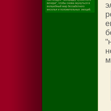
э
вечера", чтобы снова окунуться в
волшебный мир беззаботного
веселья и положительных эмоций.
р
е
б
"
н
м