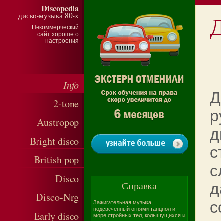
Discopedia
диско-музыка 80-х
Некоммерческий
сайт хорошего
настроения
Info
Д
2-tone
р
Austropop
д
Bright disco
с
British pop
с
Disco
Справка
д
Disco-Nrg
с
Зажигательная музыка,
подсвеченный огнями танцпол и
Early disco
море стройных тел, колышущихся и