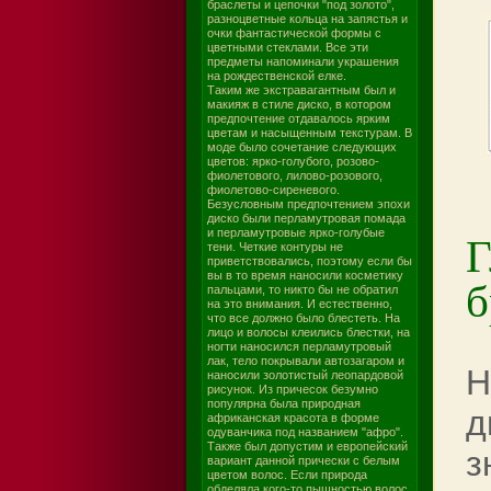
браслеты и цепочки "под золото",
разноцветные кольца на запястья и
очки фантастической формы с
цветными стеклами. Все эти
предметы напоминали украшения
на рождественской елке.
Таким же экстравагантным был и
макияж в стиле диско, в котором
предпочтение отдавалось ярким
цветам и насыщенным текстурам. В
моде было сочетание следующих
цветов: ярко-голубого, розово-
фиолетового, лилово-розового,
фиолетово-сиреневого.
Безусловным предпочтением эпохи
диско были перламутровая помада
Г
и перламутровые ярко-голубые
тени. Четкие контуры не
приветствовались, поэтому если бы
вы в то время наносили косметику
б
пальцами, то никто бы не обратил
на это внимания. И естественно,
что все должно было блестеть. На
лицо и волосы клеились блестки, на
ногти наносился перламутровый
лак, тело покрывали автозагаром и
Н
наносили золотистый леопардовой
рисунок. Из причесок безумно
популярна была природная
д
африканская красота в форме
одуванчика под названием "афро".
Также был допустим и европейский
з
вариант данной прически с белым
цветом волос. Если природа
обделяла кого-то пышностью волос,