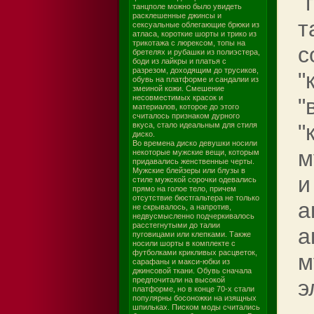
"
танцполе можно было увидеть
расклешенные джинсы и
т
сексуальные облегающие брюки из
атласа, короткие шорты и трико из
трикотажа с люрексом, топы на
с
бретелях и рубашки из полиэстера,
боди из лайкры и платья с
разрезом, доходящим до трусиков,
"
обувь на платформе и сандалии из
змеиной кожи. Смешение
несовместимых красок и
"
материалов, которое до этого
считалось признаком дурного
"
вкуса, стало идеальным для стиля
диско.
Во времена диско девушки носили
м
некоторые мужские вещи, которым
придавались женственные черты.
Мужские блейзеры или блузы в
и
стиле мужской сорочки одевались
прямо на голое тело, причем
отсутствие бюстгальтера не только
а
не скрывалось, а напротив,
недвусмысленно подчеркивалось
расстегнутыми до талии
а
пуговицами или клепками. Также
носили шорты в комплекте с
футболками крикливых расцветок,
м
сарафаны и макси-юбки из
джинсовой ткани. Обувь сначала
предпочитали на высокой
э
платформе, но в конце 70-х стали
популярны босоножки на изящных
шпильках. Писком моды считались