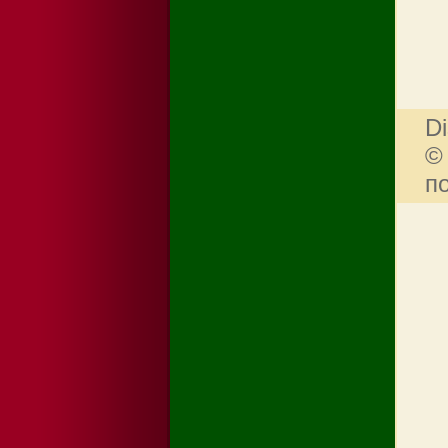
Di
©
п