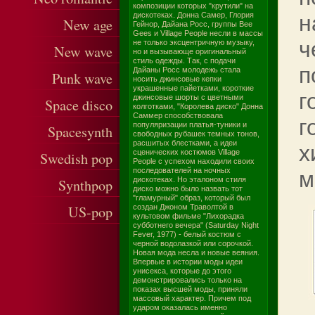
композиции которых "крутили" на
дискотеках. Донна Самер, Глория
н
New age
Гейнор, Дайана Росс, группы Bee
Gees и Village People несли в массы
ч
не только эксцентричную музыку,
New wave
но и вызывающе оригинальный
стиль одежды. Так, с подачи
п
Дайаны Росс молодежь стала
Punk wave
носить джинсовые кепки
украшенные пайетками, короткие
г
джинсовые шорты с цветными
Space disco
колготками, "Королева диско" Донна
Саммер способствовала
г
популяризации платья-туники и
Spacesynth
свободных рубашек темных тонов,
расшитых блестками, а идеи
х
сценических костюмов Village
Swedish pop
People с успехом находили своих
последователей на ночных
м
дискотеках. Но эталоном стиля
Synthpop
диско можно было назвать тот
"гламурный" образ, который был
US-pop
создан Джоном Траволтой в
культовом фильме "Лихорадка
субботнего вечера" (Saturday Night
Fever, 1977) - белый костюм с
черной водолазкой или сорочкой.
Новая мода несла и новые веяния.
Впервые в истории моды идеи
унисекса, которые до этого
демонстрировались только на
показах высшей моды, приняли
массовый характер. Причем под
ударом оказалась именно