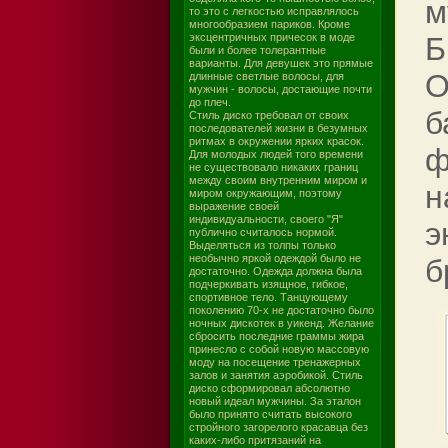
м
то это с легкостью исправлялось
многообразием париков. Кроме
эксцентричных причесок в моде
Б
были и более толерантные
варианты. Для девушек это прямые
О
длинные светлые волосы, для
мужчин - волосы, достающие почти
до плеч.
б
Стиль диско требовал от своих
последователей жизни в безумных
ритмах в окружении ярких красок.
ф
Для молодых людей того времени
не существовало никаких границ
между своим внутренним миром и
н
миром окружающим, поэтому
выражение своей
индивидуальности, своего "Я"
э
публично считалось нормой.
Выделяться из толпы только
необычно яркой одеждой было не
б
достаточно. Одежда должна была
подчеркивать изящное, гибкое,
спортивное тело. Танцующему
поколению 70-х не достаточно было
ночных дискотек в уикенд. Желание
сбросить последние граммы жира
принесло с собой новую массовую
моду на посещение тренажерных
залов и занятия аэробикой. Стиль
диско сформировал абсолютно
новый идеал мужчины. За эталон
было принято считать высокого
стройного загорелого красавца без
каких-либо притязаний на