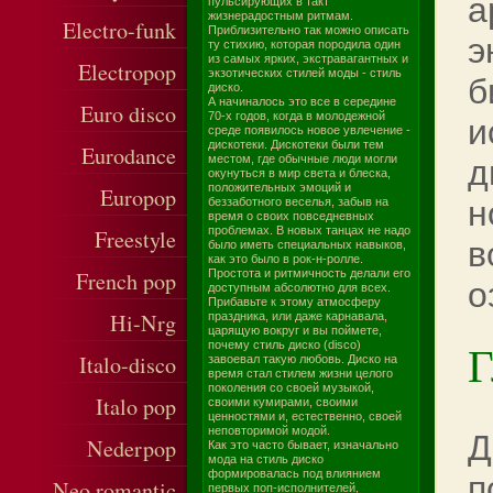
а
пульсирующих в такт
жизнерадостным ритмам.
Electro-funk
Приблизительно так можно описать
э
ту стихию, которая породила один
из самых ярких, экстравагантных и
Electropop
экзотических стилей моды - стиль
б
диско.
А начиналось это все в середине
Euro disco
70-х годов, когда в молодежной
и
среде появилось новое увлечение -
дискотеки. Дискотеки были тем
Eurodance
местом, где обычные люди могли
д
окунуться в мир света и блеска,
положительных эмоций и
Europop
н
беззаботного веселья, забыв на
время о своих повседневных
проблемах. В новых танцах не надо
Freestyle
в
было иметь специальных навыков,
как это было в рок-н-ролле.
French pop
Простота и ритмичность делали его
о
доступным абсолютно для всех.
Прибавьте к этому атмосферу
Hi-Nrg
праздника, или даже карнавала,
царящую вокруг и вы поймете,
Г
почему стиль диско (disco)
Italo-disco
завоевал такую любовь. Диско на
время стал стилем жизни целого
поколения со своей музыкой,
Italo pop
своими кумирами, своими
ценностями и, естественно, своей
неповторимой модой.
Д
Nederpop
Как это часто бывает, изначально
мода на стиль диско
формировалась под влиянием
п
Neo romantic
первых поп-исполнителей,