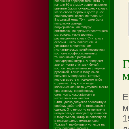
босоножки серебристого цвета. В
начале 80-х в моду вошли широкие
цветные брюки, сужающиеся к низу.
Из-за своей формы и цвета у нас
они получили название "бананы".
В мужской моде 70-х также была
популярна одежда,
подчеркивающая фигуру:
обтягивающие брюки из блестящего
материала, узкие джинсы,
расклешенные к низу. Считалось
особым шиком появиться на
дискотеке в облегающем
гимнастическом комбинезоне или
костюме профессиональных
танцовщиков с рисунком
Г
леопардовой шкуры. А приделом
элегантности считался белый
костюм, надетый вместе с чёрной
м
рубашкой. Также в моде были
популярны водолазки, которые
носили вместе с пиджаком либо
отдельно. В мужской моде,
классические цвета уступили место
оранжевому, серебряному,
Е
салатному, ярко-жёлтому и
металлическим цветам.
Стиль диско допускал абсолютную
м
свободу действий по отношению к
одежде. Это не могло не привлечь
целую плеяду молодых дизайнеров
1
и модельеров, которые воплощали
в одежде самые смелые идеи.
Пожалуй, наибольших успехов на
этом поприще добился