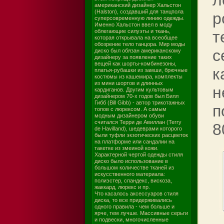
л
американский дизайнер Хальстон
(Halston), создавший для танцпола
р
суперсовременную линию одежды.
Именно Хальстон ввел в моду
облегающие силуэты и ткань,
т
которая открывала на всеобщее
обозрение тело танцора. Мир моды
с
диско был обязан американскому
дизайнеру за появление таких
вещей как шорты-комбинезоны,
к
платья-рубашки из замши, брючные
костюмы из кашемира, комплекты
из мини шортов и длинных
н
кардиганов. Другим культовым
дизайнером 70-х годов был Билл
Гибб (Bill Gibb) - автор трикотажных
п
топов с люрексом. А самым
модным дизайнером обуви
считался Терри де Авиллан (Terry
8
de Havilland), шедеврами которого
были туфли экзотических расцветок
на платформе или сандалии на
такетке из змеиной кожи.
Характерной чертой одежды стиля
диско было использование в
большом количестве тканей из
искусственного материала:
полиэстер, спандекс, вискоза,
жаккард, люрекс и пр.
Что касалось аксессуаров стиля
диска, то все придерживались
одного правила - чем больше и
ярче, тем лучше. Массивные серьги
и подвески, многочисленные