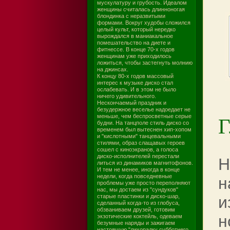
мускулатуру и грубость. Идеалом
женщины считалась длинноногая
блондинка с неразвитыми
формами. Вокруг худобы сложился
целый культ, который нередко
вырождался в маниакальное
помешательство на диете и
фитнессе. В конце 70-х годов
женщинам уже приходилось
ложиться, чтобы застегнуть молнию
на джинсах.
К концу 80-х годов массовый
интерес к музыке диско стал
ослабевать. И в этом не было
ничего удивительного.
Нескончаемый праздник и
безудержное веселье надоедает не
Г
меньше, чем беспросветные серые
будни. На танцполе стиль диско со
временем был вытеснен хип-хопом
и "кислотными" танцевальными
стилями, образ слащавых героев
сошел с киноэкранов, а голоса
диско-исполнителей перестали
Н
литься из динамиков магнитофонов.
И тем не менее, иногда в конце
недели, когда повседневные
н
проблемы уже просто переполняют
нас, мы достаем из "сундуков"
старые пластинки и диско-шар,
и
сделанный когда-то из глобуса,
обзваниваем друзей, готовим
н
экзотические коктейль, одеваем
безумные наряды и зажигаем
настоящую "лихорадку субботнего