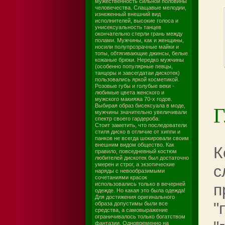
мужественность сильной половины
человечества. Слащавые мелодии,
изнеженный внешний вид
исполнителей, высокие голоса и
унисексуальность танцев
окончательно стерли грань между
полами. Мужчины, как и женщины,
носили полупрозрачные майки и
топы, обтягивающие джинсы, белые
кожаные брюки. Нередко мужчины
(особенно популярные певцы,
танцоры и завсегдатаи дискотек)
пользовались яркой косметикой.
Розовые губы и голубые веки -
любимые цвета женского и
мужского макияжа 70-х годов.
Г
Выбирая образ бисексуала в моде,
мужчины значительно увеличивали
спектр своего гардероба.
Стоит заметить, что последователи
стиля диско в отличие от хиппи и
панков не всегда шокировали своим
внешним видом общество. Как
К
правило, повседневный костюм
любителей дискотек был достаточно
умерен и строг, а экзотические
с
наряды с невообразимыми
сочетаниями красок
использовались только в вечерней
п
одежде. Но какая это была одежда!
Для достижения оригинального
"
образа допустимы были все
средства, а самовыражение
ограничивалось только богатством
фантазии. Одновременно на